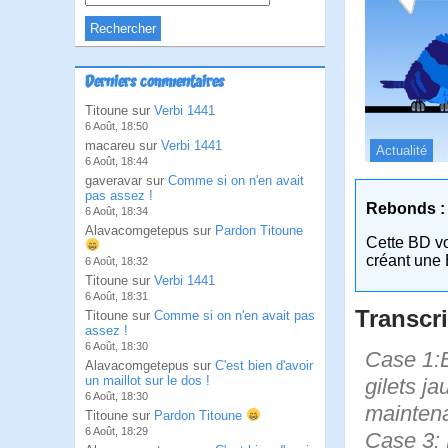
Derniers commentaires
Titoune sur
Verbi 1441
6 Août, 18:50
macareu sur
Verbi 1441
Actualité
6 Août, 18:44
gaveravar sur
Comme si on n'en avait
pas assez !
Rebonds :
6 Août, 18:34
Alavacomgetepus sur
Pardon Titoune
Cette BD v
créant une 
6 Août, 18:32
Titoune sur
Verbi 1441
6 Août, 18:31
Transcri
Titoune sur
Comme si on n'en avait pas
assez !
6 Août, 18:30
Case 1:B
Alavacomgetepus sur
C'est bien d'avoir
un maillot sur le dos !
gilets ja
6 Août, 18:30
maintena
Titoune sur
Pardon Titoune
6 Août, 18:29
Case 3: