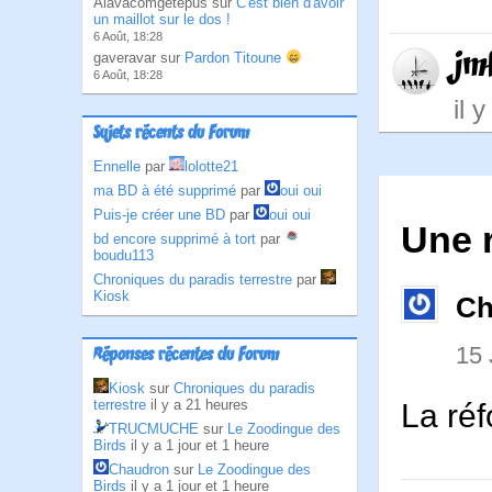
Alavacomgetepus sur
C'est bien d'avoir
un maillot sur le dos !
6 Août, 18:28
jm
gaveravar sur
Pardon Titoune
6 Août, 18:28
il 
Sujets récents du Forum
Ennelle
par
lolotte21
ma BD à été supprimé
par
oui oui
Puis-je créer une BD
par
oui oui
Une 
bd encore supprimé à tort
par
boudu113
Chroniques du paradis terrestre
par
Kiosk
Ch
15 
Réponses récentes du Forum
Kiosk
sur
Chroniques du paradis
terrestre
il y a 21 heures
La réf
TRUCMUCHE
sur
Le Zoodingue des
Birds
il y a 1 jour et 1 heure
Chaudron
sur
Le Zoodingue des
Birds
il y a 1 jour et 1 heure