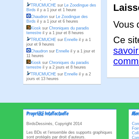
Laiss
TRUCMUCHE
sur
Le Zoodingue des
Birds
il y a 1 jour et 1 heure
Chaudron
sur
Le Zoodingue des
Birds
il y a 1 jour et 6 heures
Vous 
Kiosk
sur
Chroniques du paradis
terrestre
il y a 1 jour et 8 heures
Ce sit
TRUCMUCHE
sur
Ennelle
il y a 1
jour et 9 heures
savoir
Chaudron
sur
Ennelle
il y a 1 jour et
11 heures
comme
Kiosk
sur
Chroniques du paradis
terrestre
il y a 2 jours et 8 heures
TRUCMUCHE
sur
Ennelle
il y a 2
jours et 13 heures
Propriété intellectuelle
Men
BirdsDessinés, Copyright 2014
Con
Foi
Les BDs et l’ensemble des supports graphiques
Col
sont protégés par droit d’auteurs.
Cond