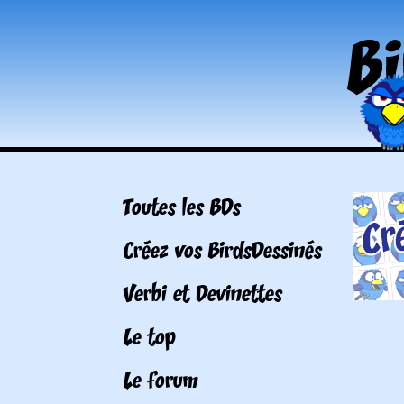
Toutes les BDs
Créez vos BirdsDessinés
Verbi et Devinettes
Le top
Le forum