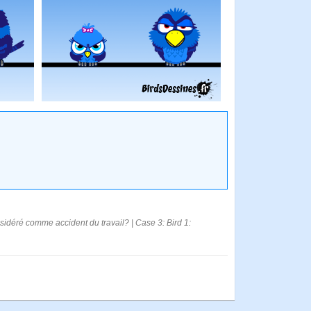
nsidéré comme accident du travail? | Case 3: Bird 1: