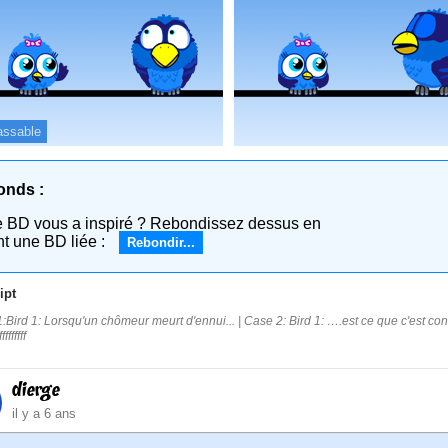
assable
onds :
e BD vous a inspiré ? Rebondissez dessus en
nt une BD liée :
Rebondir...
ipt
:Bird 1: Lorsqu'un chômeur meurt d'ennui... | Case 2: Bird 1: ….est ce que c'est co
ffffffff
dierge
il y a 6 ans