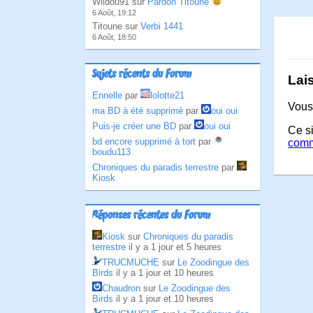
Wildou91 sur
Pardon Titoune
6 Août, 19:12
Titoune sur
Verbi 1441
6 Août, 18:50
Sujets récents du Forum
Lai
Ennelle
par
lolotte21
Vous
ma BD à été supprimé
par
oui oui
Puis-je créer une BD
par
oui oui
Ce si
bd encore supprimé à tort
par
comm
boudu113
Chroniques du paradis terrestre
par
Kiosk
Réponses récentes du Forum
Kiosk
sur
Chroniques du paradis
terrestre
il y a 1 jour et 5 heures
TRUCMUCHE
sur
Le Zoodingue des
Birds
il y a 1 jour et 10 heures
Chaudron
sur
Le Zoodingue des
Birds
il y a 1 jour et 10 heures