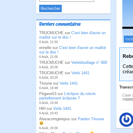
Derniers commentaires
TRUCMUCHE sur
C'est bien d'avoir un
maillot sur le dos !
Incl
6 Août, 21:50
ennelle sur
C'est bien d'avoir un maillot
sur le dos !
Reb
6 Août, 21:05
TRUCMUCHE sur
Verbidouillage n° 800
Cett
6 Août, 20:28
créa
TRUCMUCHE sur
Verbi 1441
6 Août, 20:25
Titoune sur
Verbi 1441
Transcr
6 Août, 19:48
Pégase53 sur
L’éclipse du siècle
Case 1
partiellement éclipsée ?
Pffffffffff
6 Août, 19:46
HlH sur
Verbi 1441
6 Août, 19:42
Alavacomgetepus sur
Pardon Titoune
6 Août, 19:36