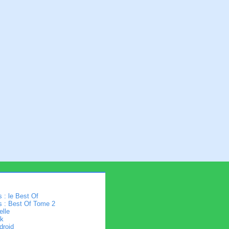
 : le Best Of
s : Best Of Tome 2
elle
k
droid