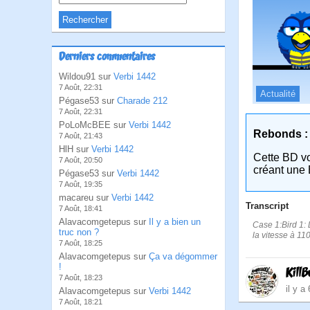
Derniers commentaires
Wildou91 sur
Verbi 1442
7 Août, 22:31
Actualité
Pégase53 sur
Charade 212
7 Août, 22:31
PoLoMcBEE sur
Verbi 1442
Rebonds :
7 Août, 21:43
HlH sur
Verbi 1442
Cette BD v
7 Août, 20:50
créant une 
Pégase53 sur
Verbi 1442
7 Août, 19:35
macareu sur
Verbi 1442
Transcript
7 Août, 18:41
Alavacomgetepus sur
Il y a bien un
Case 1:Bird 1: D
truc non ?
la vitesse à 110
7 Août, 18:25
Alavacomgetepus sur
Ça va dégommer
!
KillB
7 Août, 18:23
il y a
Alavacomgetepus sur
Verbi 1442
7 Août, 18:21