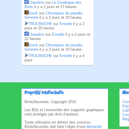
Chaudron
sur
Le Zoodingue des
Birds
il y a 2 jours et 17 heures
Kiosk
sur
Chroniques du paradis
terrestre
il y a 2 jours et 20 heures
TRUCMUCHE
sur
Ennelle
il y a 2
jours et 20 heures
Chaudron
sur
Ennelle
il y a 2 jours et
22 heures
Kiosk
sur
Chroniques du paradis
terrestre
il y a 3 jours et 19 heures
TRUCMUCHE
sur
Ennelle
il y a 4
jours
Propriété intellectuelle
Men
BirdsDessinés, Copyright 2014
Con
Foi
Les BDs et l’ensemble des supports graphiques
Col
sont protégés par droit d’auteurs.
Cond
Règl
Toute utilisation en dehors des services
BirdsDessinés doit faire l’objet d’une
demande