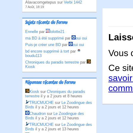
Alavacomgetepus sur
Verbi 1442
7 Août, 18:19
Sujets récents du Forum
Ennelle
par
lolotte21
Laiss
ma BD à été supprimé
par
oui oui
Puis-je créer une BD
par
oui oui
Vous 
bd encore supprimé à tort
par
boudu113
Chroniques du paradis terrestre
par
Ce sit
Kiosk
savoir
Réponses récentes du Forum
comme
Kiosk
sur
Chroniques du paradis
terrestre
il y a 2 jours et 8 heures
TRUCMUCHE
sur
Le Zoodingue des
Birds
il y a 2 jours et 12 heures
Chaudron
sur
Le Zoodingue des
Birds
il y a 2 jours et 12 heures
TRUCMUCHE
sur
Le Zoodingue des
Birds
il y a 2 jours et 13 heures