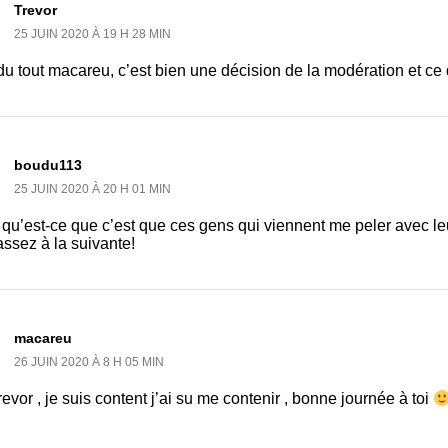
Trevor
25 JUIN 2020 À 19 H 28 MIN
du tout macareu, c’est bien une décision de la modération et ce
boudu113
25 JUIN 2020 À 20 H 01 MIN
qu’est-ce que c’est que ces gens qui viennent me peler avec le
ssez à la suivante!
macareu
26 JUIN 2020 À 8 H 05 MIN
evor , je suis content j’ai su me contenir , bonne journée à toi