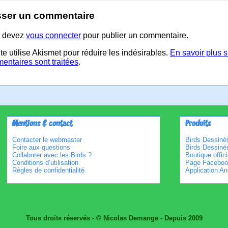
sser un commentaire
 devez
vous connecter
pour publier un commentaire.
te utilise Akismet pour réduire les indésirables.
En savoir plus 
entaires sont traitées
.
Mentions & contact
Produits
Contacter le webmaster
Birds Dessinés
Foire aux questions
Birds Dessiné
Collaborer avec les Birds ?
Boutique offici
Conditions d’utilisation
Page Faceboo
Règles de confidentialité
Application An
Tous droits réservés - © Nicolas Demange - Depuis 2009