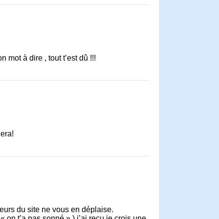
 mot à dire , tout t’est dû !!!
gera!
iteurs du site ne vous en déplaise.
 on t’a pas sonné » ) j’ai reçu je crois une