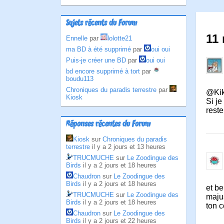
Sujets récents du Forum
11
Ennelle
par
lolotte21
ma BD à été supprimé
par
oui oui
Puis-je créer une BD
par
oui oui
bd encore supprimé à tort
par
boudu113
Chroniques du paradis terrestre
par
@Kik
Kiosk
Si je
reste
Réponses récentes du Forum
Kiosk
sur
Chroniques du paradis
terrestre
il y a 2 jours et 13 heures
TRUCMUCHE
sur
Le Zoodingue des
Birds
il y a 2 jours et 18 heures
Chaudron
sur
Le Zoodingue des
Birds
il y a 2 jours et 18 heures
et be
TRUCMUCHE
sur
Le Zoodingue des
majus
Birds
il y a 2 jours et 18 heures
ton c
Chaudron
sur
Le Zoodingue des
Birds
il y a 2 jours et 22 heures