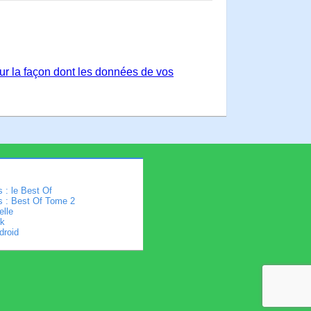
sur la façon dont les données de vos
 : le Best Of
s : Best Of Tome 2
elle
k
droid