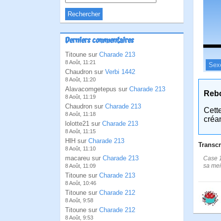
Derniers commentaires
Titoune sur
Charade 213
8 Août, 11:21
Sex
Chaudron sur
Verbi 1442
8 Août, 11:20
Alavacomgetepus sur
Charade 213
Reb
8 Août, 11:19
Chaudron sur
Charade 213
Cett
8 Août, 11:18
créa
lolotte21 sur
Charade 213
8 Août, 11:15
HlH sur
Charade 213
Transcr
8 Août, 11:10
macareu sur
Charade 213
Case 1:
sa mei
8 Août, 11:09
Titoune sur
Charade 213
8 Août, 10:46
Titoune sur
Charade 212
8 Août, 9:58
Titoune sur
Charade 212
8 Août, 9:53