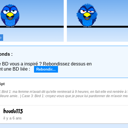
e
onds :
e BD vous a inspiré ? Rebondissez dessus en
nt une BD liée :
Rebondir...
ipt
Bird 1: ma femme m'avait dit qu'elle rentrerait à 9 heures, en fait elle est rentrée à 
lleure amie.. | Case 3: Bird 1: croyez-vous que je peux lui pardonner de m'avoir me
boudu113
il y a 6 ans