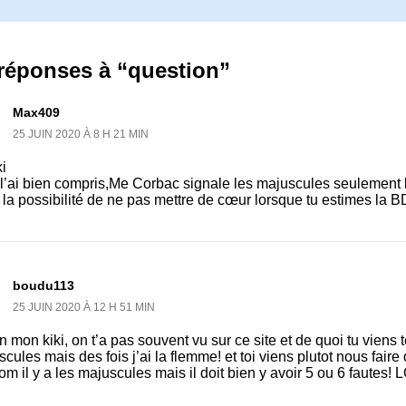
 réponses à “question”
Max409
25 JUIN 2020 À 8 H 21 MIN
i
 l’ai bien compris,Me Corbac signale les majuscules seulement l
 la possibilité de ne pas mettre de cœur lorsque tu estimes la 
boudu113
25 JUIN 2020 À 12 H 51 MIN
n mon kiki, on t’a pas souvent vu sur ce site et de quoi tu viens 
cules mais des fois j’ai la flemme! et toi viens plutot nous fair
om il y a les majuscules mais il doit bien y avoir 5 ou 6 fautes! 