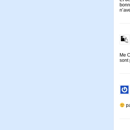
bonn
n’av
Me Co
sont 
pa