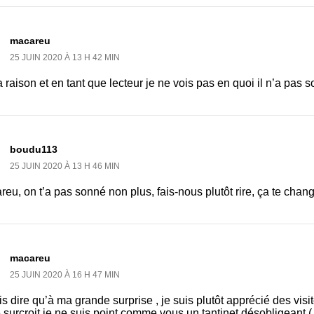
macareu
25 JUIN 2020 À 13 H 42 MIN
a raison et en tant que lecteur je ne vois pas en quoi il n’a pas son
boudu113
25 JUIN 2020 À 13 H 46 MIN
eu, on t’a pas sonné non plus, fais-nous plutôt rire, ça te chan
macareu
25 JUIN 2020 À 16 H 47 MIN
is dire qu’à ma grande surprise , je suis plutôt apprécié des vis
 surcroit je ne suis point comme vous un tantinet désobligeant ( «