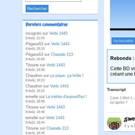
Derniers commentaires
incognito sur
Verbi 1443
8 Août, 21:54
Inclassable
Pégase53 sur
Verbi 1443
8 Août, 20:10
Pégase53 sur
Charade 213
Rebonds :
8 Août, 20:08
Titoune sur
Verbi 1443
Cette BD v
8 Août, 19:36
créant une 
Chaudron sur
ça pique, ça brûle !
8 Août, 19:23
Chaudron sur
Verbi 1443
Transcript
8 Août, 19:22
ennelle sur
La météo d'aujourd'hui !
Case 1:Bird 1: J
8 Août, 18:48
où après ?
Titoune sur
Verbi 1443
8 Août, 18:46
gave
ennelle sur
Verbi 1443
8 Août, 18:44
il y a
Titoune sur
Charade 213
8 Août, 18:38