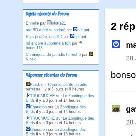
Sujets récents du Forum
2 rép
Ennelle
par
lolotte21
ma BD à été supprimé
par
oui oui
Puis-je créer une BD
par
oui oui
ma
bd encore supprimé à tort
par
boudu113
Chroniques du paradis terrestre
par
28 
Kiosk
bonso
Réponses récentes du Forum
Kiosk
sur
Chroniques du paradis
terrestre
il y a 3 jours et 9 heures
TRUCMUCHE
sur
Le Zoodingue des
Birds
il y a 3 jours et 14 heures
ga
Chaudron
sur
Le Zoodingue des
Birds
il y a 3 jours et 14 heures
TRUCMUCHE
sur
Le Zoodingue des
28 
Birds
il y a 3 jours et 14 heures
Chaudron
sur
Le Zoodingue des
Birds
il y a 3 jours et 18 heures