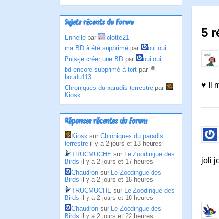
Sujets récents du Forum
5 
Ennelle
par
lolotte21
ma BD à été supprimé
par
oui oui
Puis-je créer une BD
par
oui oui
bd encore supprimé à tort
par
boudu113
♥ Il 
Chroniques du paradis terrestre
par
Kiosk
Réponses récentes du Forum
Kiosk
sur
Chroniques du paradis
terrestre
il y a 2 jours et 13 heures
TRUCMUCHE
sur
Le Zoodingue des
joli 
Birds
il y a 2 jours et 17 heures
Chaudron
sur
Le Zoodingue des
Birds
il y a 2 jours et 18 heures
TRUCMUCHE
sur
Le Zoodingue des
Birds
il y a 2 jours et 18 heures
Chaudron
sur
Le Zoodingue des
Birds
il y a 2 jours et 22 heures