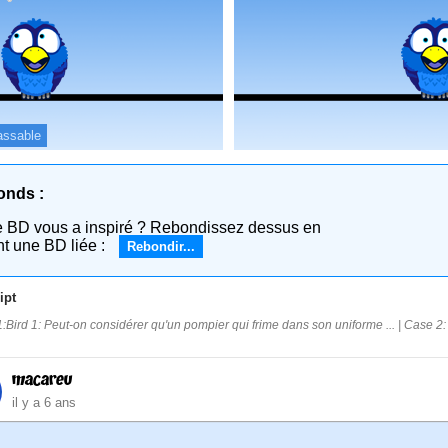
assable
onds :
e BD vous a inspiré ? Rebondissez dessus en
nt une BD liée :
Rebondir...
ipt
:Bird 1: Peut-on considérer qu'un pompier qui frime dans son uniforme ... | Case 2: Bir
macareu
il y a 6 ans