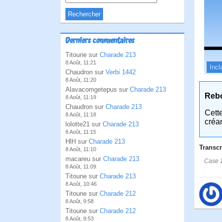
Derniers commentaires
Titoune sur
Charade 213
8 Août, 11:21
Incl
Chaudron sur
Verbi 1442
8 Août, 11:20
Alavacomgetepus sur
Charade 213
Reb
8 Août, 11:19
Chaudron sur
Charade 213
Cett
8 Août, 11:18
créa
lolotte21 sur
Charade 213
8 Août, 11:15
HlH sur
Charade 213
Transcr
8 Août, 11:10
macareu sur
Charade 213
Case 1
8 Août, 11:09
Titoune sur
Charade 213
8 Août, 10:46
Titoune sur
Charade 212
8 Août, 9:58
Titoune sur
Charade 212
8 Août, 9:53