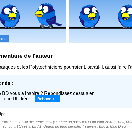
tique
entaire de l'auteur
rques et les Polytechniciens pourraient, paraît-il, aussi faire l'af
onds :
e BD vous a inspiré ? Rebondissez dessus en
nt une BD liée :
Rebondir...
ipt
Bird 1: Tu sais la différence qu'il y a entre un politicien et un train ?Bird 2: heu, no
 heu, oui... | Case 3: Bird 1: Quand un train déraille, il s'arrête ! Bird 2: Mon Dieu...