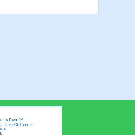
 : le Best Of
s : Best Of Tome 2
elle
k