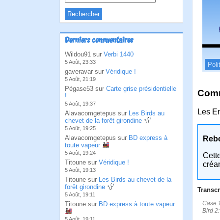
Derniers commentaires
Wildou91 sur
Verbi 1440
5 Août, 23:33
Poli
gaveravar sur
Véridique !
5 Août, 21:19
Pégase53 sur
Carte grise présidentielle
Comm
!
5 Août, 19:37
Les Ena
Alavacomgetepus sur
Les Birds au
chevet de la forêt girondine
5 Août, 19:25
Alavacomgetepus sur
BD express à
Reb
toute vapeur
5 Août, 19:24
Cett
Titoune sur
Véridique !
créa
5 Août, 19:13
Titoune sur
Les Birds au chevet de la
forêt girondine
Transcr
5 Août, 19:11
Case 1:
Titoune sur
BD express à toute vapeur
Bird 2:
5 Août, 19:11