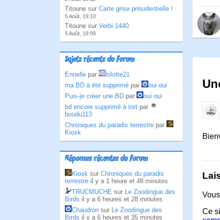
Titoune sur
Carte grise présidentielle !
5 Août, 19:10
Titoune sur
Verbi 1440
5 Août, 19:09
Sujets récents du Forum
Ennelle
par
lolotte21
Une
ma BD à été supprimé
par
oui oui
Puis-je créer une BD
par
oui oui
bd encore supprimé à tort
par
boudu113
Chroniques du paradis terrestre
par
Kiosk
Bien
Réponses récentes du Forum
Kiosk
sur
Chroniques du paradis
Lai
terrestre
il y a 1 heure et 48 minutes
TRUCMUCHE
sur
Le Zoodingue des
Vous
Birds
il y a 6 heures et 28 minutes
Chaudron
sur
Le Zoodingue des
Ce si
Birds
il y a 6 heures et 35 minutes