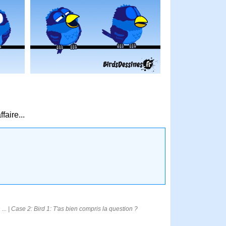
faire...
n ... | Case 2: Bird 1: T'as bien compris la question ?