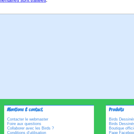
entaires sont traitées
.
Mentions & contact
Produits
Contacter le webmaster
Birds Dessinés
Foire aux questions
Birds Dessiné
Collaborer avec les Birds ?
Boutique offici
Conditions d’utilisation
Page Faceboo