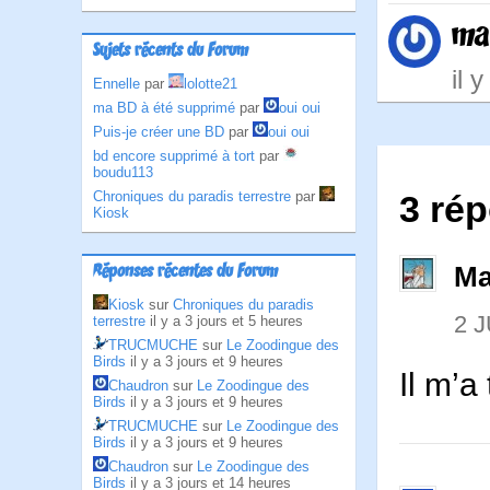
ma
Sujets récents du Forum
il 
Ennelle
par
lolotte21
ma BD à été supprimé
par
oui oui
Puis-je créer une BD
par
oui oui
bd encore supprimé à tort
par
boudu113
Chroniques du paradis terrestre
par
3 ré
Kiosk
Ma
Réponses récentes du Forum
Kiosk
sur
Chroniques du paradis
2 J
terrestre
il y a 3 jours et 5 heures
TRUCMUCHE
sur
Le Zoodingue des
Birds
il y a 3 jours et 9 heures
Il m’a
Chaudron
sur
Le Zoodingue des
Birds
il y a 3 jours et 9 heures
TRUCMUCHE
sur
Le Zoodingue des
Birds
il y a 3 jours et 9 heures
Chaudron
sur
Le Zoodingue des
Birds
il y a 3 jours et 14 heures