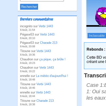
Derniers commentaires
incognito sur
Verbi 1443
8 Août, 21:54
Pégase53 sur
Verbi 1443
Inclassable
8 Août, 20:10
Pégase53 sur
Charade 213
8 Août, 20:08
Rebonds :
Titoune sur
Verbi 1443
8 Août, 19:36
Cette BD v
Chaudron sur
ça pique, ça brûle !
créant une 
8 Août, 19:23
Chaudron sur
Verbi 1443
8 Août, 19:22
Transcri
ennelle sur
La météo d'aujourd'hui !
8 Août, 18:48
Case 1:B
Titoune sur
Verbi 1443
8 Août, 18:46
1: Oui s
ennelle sur
Verbi 1443
8 Août, 18:44
les eaux
Titoune sur
Charade 213
8 Août, 18:38