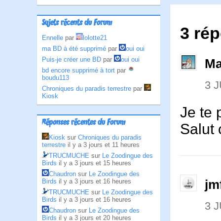
Sujets récents du Forum
3 ré
Ennelle
par
lolotte21
ma BD à été supprimé
par
oui oui
Puis-je créer une BD
par
oui oui
Ma
bd encore supprimé à tort
par
boudu113
3 J
Chroniques du paradis terrestre
par
Kiosk
Je te 
Réponses récentes du Forum
Salut
Kiosk
sur
Chroniques du paradis
terrestre
il y a 3 jours et 11 heures
TRUCMUCHE
sur
Le Zoodingue des
Birds
il y a 3 jours et 15 heures
Chaudron
sur
Le Zoodingue des
jm
Birds
il y a 3 jours et 16 heures
TRUCMUCHE
sur
Le Zoodingue des
Birds
il y a 3 jours et 16 heures
3 J
Chaudron
sur
Le Zoodingue des
Birds
il y a 3 jours et 20 heures