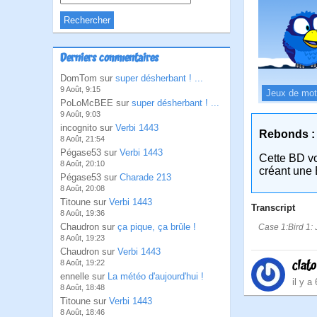
Derniers commentaires
DomTom sur
super désherbant ! ...
9 Août, 9:15
Jeux de mo
PoLoMcBEE sur
super désherbant ! ...
9 Août, 9:03
incognito sur
Verbi 1443
Rebonds :
8 Août, 21:54
Pégase53 sur
Verbi 1443
Cette BD v
8 Août, 20:10
créant une 
Pégase53 sur
Charade 213
8 Août, 20:08
Titoune sur
Verbi 1443
Transcript
8 Août, 19:36
Chaudron sur
ça pique, ça brûle !
Case 1:Bird 1: J
8 Août, 19:23
Chaudron sur
Verbi 1443
clat
8 Août, 19:22
ennelle sur
La météo d'aujourd'hui !
il y a
8 Août, 18:48
Titoune sur
Verbi 1443
8 Août, 18:46