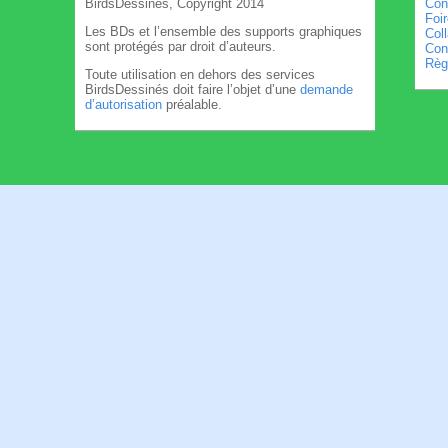
BirdsDessinés, Copyright 2014
Con
Foi
Les BDs et l’ensemble des supports graphiques
Col
sont protégés par droit d’auteurs.
Cond
Règl
Toute utilisation en dehors des services
BirdsDessinés doit faire l’objet d’une
demande
d’autorisation
préalable.