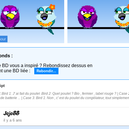
our
onds :
e BD vous a inspiré ? Rebondissez dessus en
nt une BD liée :
Rebondir...
ipt
Bird 1: J' ai fait du poulet .Bird 2: Quel poulet ? Bio , fermier , label rouge ? | Case 2
de batterie ... | Case 3: Bird 1: Non , c' est du poulet du congélateur, tout simplemen
Jojo88
il y a 6 ans