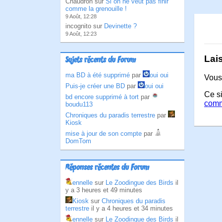
Chaudron sur
Si on ne veut pas finir
comme la grenouille !
9 Août, 12:28
incognito sur
Devinette ?
9 Août, 12:23
Lai
Sujets récents du Forum
ma BD à été supprimé
par
oui oui
Vous
Puis-je créer une BD
par
oui oui
Ce si
bd encore supprimé à tort
par
comm
boudu113
Chroniques du paradis terrestre
par
Kiosk
mise à jour de son compte
par
DomTom
Réponses récentes du Forum
ennelle
sur
Le Zoodingue des Birds
il
y a 3 heures et 49 minutes
Kiosk
sur
Chroniques du paradis
terrestre
il y a 4 heures et 34 minutes
ennelle
sur
Le Zoodingue des Birds
il