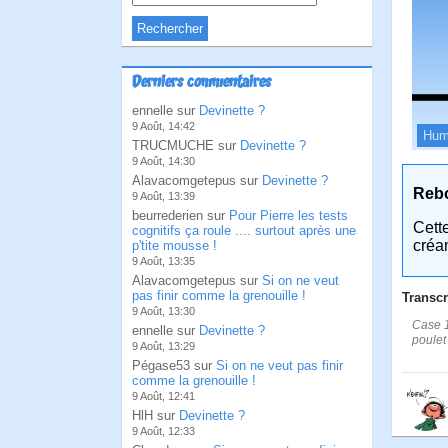
Derniers commentaires
ennelle sur
Devinette ?
9 Août, 14:42
Hum
TRUCMUCHE sur
Devinette ?
9 Août, 14:30
Alavacomgetepus sur
Devinette ?
Reb
9 Août, 13:39
beurrederien sur
Pour Pierre les tests
Cett
cognitifs ça roule .... surtout après une
créa
p'tite mousse !
9 Août, 13:35
Alavacomgetepus sur
Si on ne veut
pas finir comme la grenouille !
Transcr
9 Août, 13:30
Case 1:
ennelle sur
Devinette ?
poulet 
9 Août, 13:29
Pégase53 sur
Si on ne veut pas finir
comme la grenouille !
9 Août, 12:41
HlH sur
Devinette ?
9 Août, 12:33