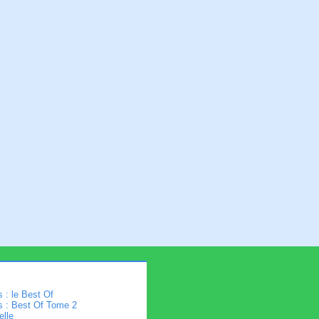
 : le Best Of
s : Best Of Tome 2
elle