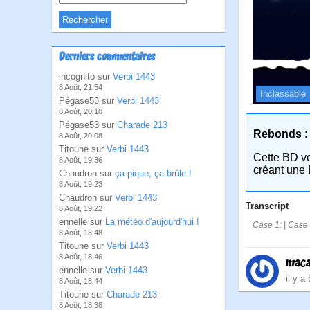
Derniers commentaires
incognito sur
Verbi 1443
8 Août, 21:54
Inclassable
Pégase53 sur
Verbi 1443
8 Août, 20:10
Pégase53 sur
Charade 213
Rebonds :
8 Août, 20:08
Titoune sur
Verbi 1443
Cette BD v
8 Août, 19:36
créant une 
Chaudron sur
ça pique, ça brûle !
8 Août, 19:23
Chaudron sur
Verbi 1443
Transcript
8 Août, 19:22
ennelle sur
La météo d'aujourd'hui !
Case 1: | Case 
8 Août, 18:48
Titoune sur
Verbi 1443
8 Août, 18:46
maca
ennelle sur
Verbi 1443
il y a
8 Août, 18:44
Titoune sur
Charade 213
8 Août, 18:38