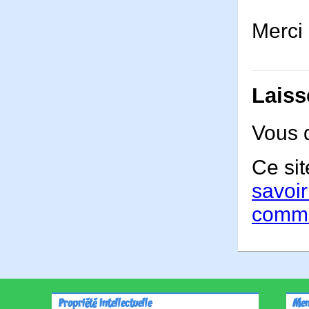
Merci 
Laiss
Vous 
Ce sit
savoir
comme
Propriété intellectuelle
Men