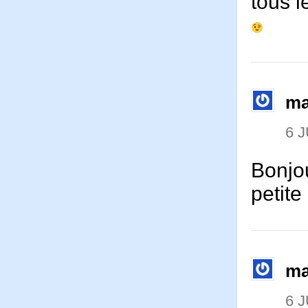
tous l
ma
6 J
Bonjou
petite
ma
6 J