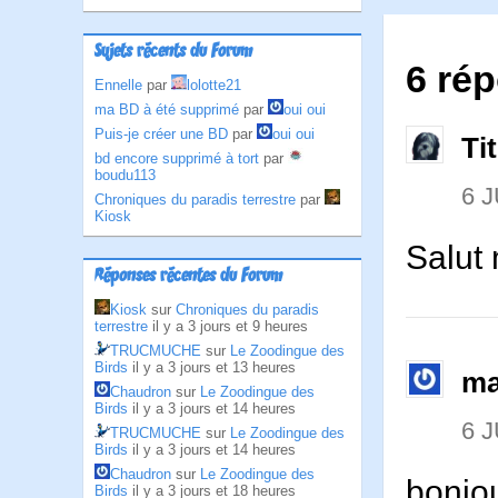
Sujets récents du Forum
6 rép
Ennelle
par
lolotte21
ma BD à été supprimé
par
oui oui
Puis-je créer une BD
par
oui oui
Ti
bd encore supprimé à tort
par
boudu113
6 J
Chroniques du paradis terrestre
par
Kiosk
Salut
Réponses récentes du Forum
Kiosk
sur
Chroniques du paradis
terrestre
il y a 3 jours et 9 heures
TRUCMUCHE
sur
Le Zoodingue des
Birds
il y a 3 jours et 13 heures
ma
Chaudron
sur
Le Zoodingue des
Birds
il y a 3 jours et 14 heures
6 J
TRUCMUCHE
sur
Le Zoodingue des
Birds
il y a 3 jours et 14 heures
Chaudron
sur
Le Zoodingue des
bonjo
Birds
il y a 3 jours et 18 heures