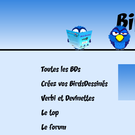
Toutes les BDs
Créez vos BirdsDessinés
Verbi et Devinettes
Le top
Le forum