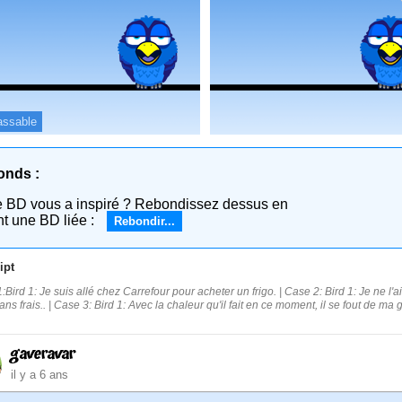
assable
onds :
e BD vous a inspiré ? Rebondissez dessus en
nt une BD liée :
Rebondir...
ipt
:Bird 1: Je suis allé chez Carrefour pour acheter un frigo. | Case 2: Bird 1: Je ne l'a
ns frais.. | Case 3: Bird 1: Avec la chaleur qu'il fait en ce moment, il se fout de ma g
gaveravar
il y a 6 ans