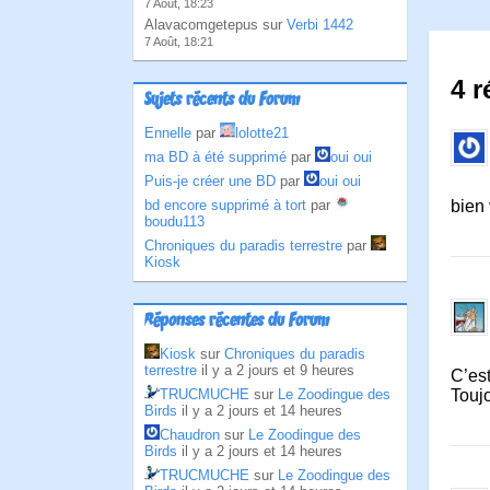
7 Août, 18:23
Alavacomgetepus sur
Verbi 1442
7 Août, 18:21
4 r
Sujets récents du Forum
Ennelle
par
lolotte21
ma BD à été supprimé
par
oui oui
Puis-je créer une BD
par
oui oui
bd encore supprimé à tort
par
bien
boudu113
Chroniques du paradis terrestre
par
Kiosk
Réponses récentes du Forum
Kiosk
sur
Chroniques du paradis
terrestre
il y a 2 jours et 9 heures
C’est
TRUCMUCHE
sur
Le Zoodingue des
Touj
Birds
il y a 2 jours et 14 heures
Chaudron
sur
Le Zoodingue des
Birds
il y a 2 jours et 14 heures
TRUCMUCHE
sur
Le Zoodingue des