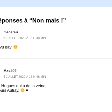
éponses à “Non mais !”
macareu
6 JUILLET 2020 À 18 H 38 MIN
 vu gav’
Max409
6 JUILLET 2020 À 18 H 48 MIN
 Hugues qui a de la veine!!!
ours Aufray.
♥