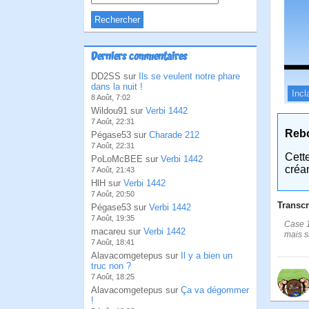
Derniers commentaires
DD2SS sur
Ils se veulent notre phare
dans la nuit !
Incl
8 Août, 7:02
Wildou91 sur
Verbi 1442
7 Août, 22:31
Reb
Pégase53 sur
Charade 212
7 Août, 22:31
Cett
PoLoMcBEE sur
Verbi 1442
créa
7 Août, 21:43
HlH sur
Verbi 1442
7 Août, 20:50
Transcr
Pégase53 sur
Verbi 1442
7 Août, 19:35
Case 1
macareu sur
Verbi 1442
mais sa
7 Août, 18:41
Alavacomgetepus sur
Il y a bien un
truc non ?
7 Août, 18:25
Alavacomgetepus sur
Ça va dégommer
!