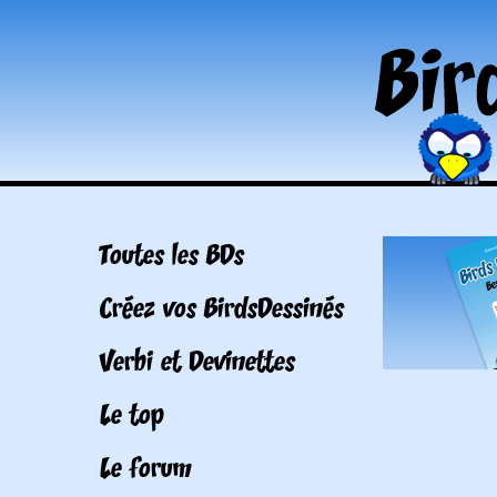
Toutes les BDs
Créez vos BirdsDessinés
Verbi et Devinettes
Le top
Le forum