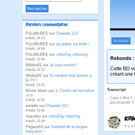
Derniers commentaires
PoLoMcBEE sur
Charade 213
8 Août, 14:13
Actualité
PoLoMcBEE sur
ça pique, ça brûle !
8 Août, 14:09
PoLoMcBEE sur
chboïÏng chboïïng...
Rebonds :
8 Août, 13:59
Wildou91 sur
Je suis motivé !
Cette BD v
8 Août, 13:12
créant une 
Wildou91 sur
Ils veulent tout donner à
la TV !
8 Août, 13:10
Transcript
Mister blues sur
☺ Centre de formation
☺☺
Case 1:Bird 1: 
8 Août, 12:50
pas protesté ?!.
ennelle sur
Charade 213
8 Août, 12:46
macareu sur
chboïÏng chboïïng...
KillB
8 Août, 12:29
il y a
Pégase53 sur
Subtilité de la langue
française !