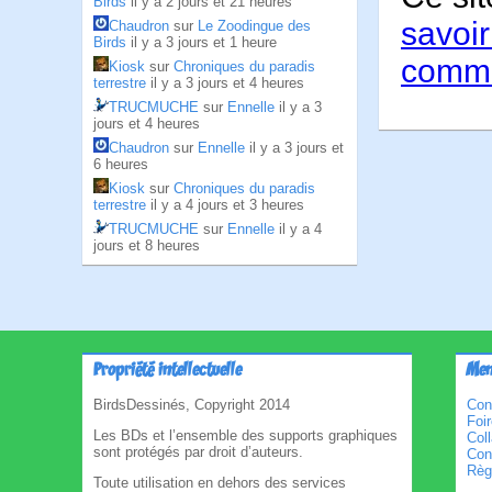
Birds
il y a 2 jours et 21 heures
savoir
Chaudron
sur
Le Zoodingue des
Birds
il y a 3 jours et 1 heure
comme
Kiosk
sur
Chroniques du paradis
terrestre
il y a 3 jours et 4 heures
TRUCMUCHE
sur
Ennelle
il y a 3
jours et 4 heures
Chaudron
sur
Ennelle
il y a 3 jours et
6 heures
Kiosk
sur
Chroniques du paradis
terrestre
il y a 4 jours et 3 heures
TRUCMUCHE
sur
Ennelle
il y a 4
jours et 8 heures
Propriété intellectuelle
Men
BirdsDessinés, Copyright 2014
Con
Foi
Les BDs et l’ensemble des supports graphiques
Col
sont protégés par droit d’auteurs.
Cond
Règl
Toute utilisation en dehors des services