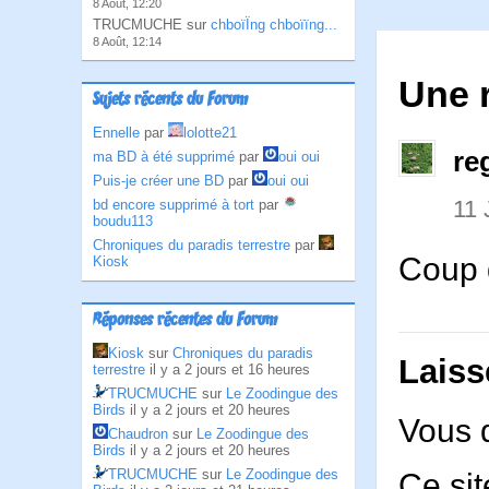
8 Août, 12:20
TRUCMUCHE sur
chboïÏng chboïïng...
8 Août, 12:14
Une 
Sujets récents du Forum
Ennelle
par
lolotte21
re
ma BD à été supprimé
par
oui oui
Puis-je créer une BD
par
oui oui
11 
bd encore supprimé à tort
par
boudu113
Chroniques du paradis terrestre
par
Coup 
Kiosk
Réponses récentes du Forum
Kiosk
sur
Chroniques du paradis
Laiss
terrestre
il y a 2 jours et 16 heures
TRUCMUCHE
sur
Le Zoodingue des
Birds
il y a 2 jours et 20 heures
Vous 
Chaudron
sur
Le Zoodingue des
Birds
il y a 2 jours et 20 heures
TRUCMUCHE
sur
Le Zoodingue des
Ce sit