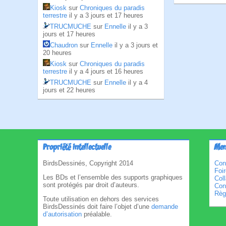
Kiosk
sur
Chroniques du paradis
terrestre
il y a 3 jours et 17 heures
TRUCMUCHE
sur
Ennelle
il y a 3
jours et 17 heures
Chaudron
sur
Ennelle
il y a 3 jours et
20 heures
Kiosk
sur
Chroniques du paradis
terrestre
il y a 4 jours et 16 heures
TRUCMUCHE
sur
Ennelle
il y a 4
jours et 22 heures
Propriété intellectuelle
Men
BirdsDessinés, Copyright 2014
Con
Foi
Les BDs et l’ensemble des supports graphiques
Col
sont protégés par droit d’auteurs.
Cond
Règl
Toute utilisation en dehors des services
BirdsDessinés doit faire l’objet d’une
demande
d’autorisation
préalable.