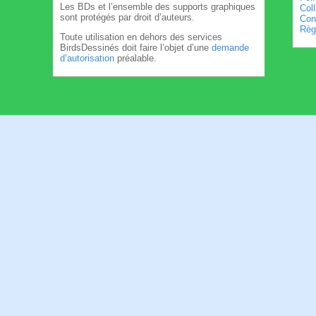
Les BDs et l’ensemble des supports graphiques
Col
sont protégés par droit d’auteurs.
Cond
Règl
Toute utilisation en dehors des services
BirdsDessinés doit faire l’objet d’une
demande
d’autorisation
préalable.