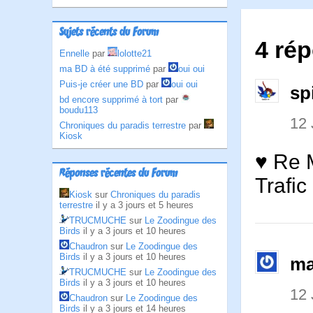
Sujets récents du Forum
4 rép
Ennelle
par
lolotte21
ma BD à été supprimé
par
oui oui
Puis-je créer une BD
par
oui oui
sp
bd encore supprimé à tort
par
boudu113
12 
Chroniques du paradis terrestre
par
Kiosk
♥ Re 
Réponses récentes du Forum
Trafic
Kiosk
sur
Chroniques du paradis
terrestre
il y a 3 jours et 5 heures
TRUCMUCHE
sur
Le Zoodingue des
Birds
il y a 3 jours et 10 heures
Chaudron
sur
Le Zoodingue des
Birds
il y a 3 jours et 10 heures
ma
TRUCMUCHE
sur
Le Zoodingue des
Birds
il y a 3 jours et 10 heures
12 
Chaudron
sur
Le Zoodingue des
Birds
il y a 3 jours et 14 heures