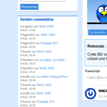
Derniers commentaires
incognito sur
Verbi 1443
8 Août, 21:54
Inclassable
Pégase53 sur
Verbi 1443
8 Août, 20:10
Pégase53 sur
Charade 213
Rebonds :
8 Août, 20:08
Titoune sur
Verbi 1443
Cette BD v
8 Août, 19:36
créant une 
Chaudron sur
ça pique, ça brûle !
8 Août, 19:23
Chaudron sur
Verbi 1443
Transcript
8 Août, 19:22
ennelle sur
La météo d'aujourd'hui !
Case 1:Bird 1: D
8 Août, 18:48
Titoune sur
Verbi 1443
8 Août, 18:46
maca
ennelle sur
Verbi 1443
il y a
8 Août, 18:44
Titoune sur
Charade 213
8 Août, 18:38