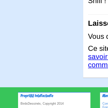
Sniff !
Laiss
Vous 
Ce sit
savoir
comme
Propriété intellectuelle
Men
BirdsDessinés, Copyright 2014
Con
Foi