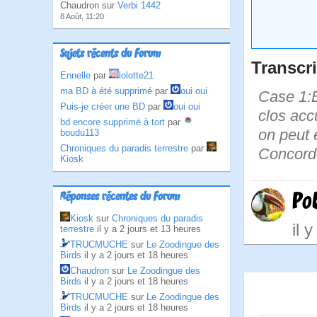
Chaudron sur
Verbi 1442
8 Août, 11:20
Sujets récents du Forum
Transcri
Ennelle
par
lolotte21
ma BD à été supprimé
par
oui oui
Case 1:B
Puis-je créer une BD
par
oui oui
clos acc
bd encore supprimé à tort
par
on peut 
boudu113
Chroniques du paradis terrestre
par
Concorde
Kiosk
Po
Réponses récentes du Forum
Kiosk
sur
Chroniques du paradis
il 
terrestre
il y a 2 jours et 13 heures
TRUCMUCHE
sur
Le Zoodingue des
Birds
il y a 2 jours et 18 heures
Chaudron
sur
Le Zoodingue des
Birds
il y a 2 jours et 18 heures
TRUCMUCHE
sur
Le Zoodingue des
Birds
il y a 2 jours et 18 heures