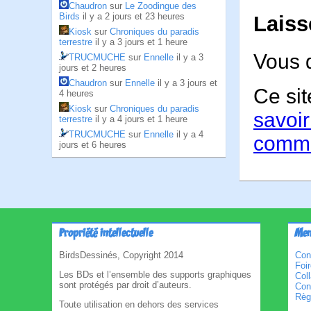
Chaudron
sur
Le Zoodingue des
Birds
il y a 2 jours et 23 heures
Laiss
Kiosk
sur
Chroniques du paradis
terrestre
il y a 3 jours et 1 heure
Vous 
TRUCMUCHE
sur
Ennelle
il y a 3
jours et 2 heures
Chaudron
sur
Ennelle
il y a 3 jours et
Ce sit
4 heures
Kiosk
sur
Chroniques du paradis
savoir
terrestre
il y a 4 jours et 1 heure
TRUCMUCHE
sur
Ennelle
il y a 4
comme
jours et 6 heures
Propriété intellectuelle
Men
BirdsDessinés, Copyright 2014
Con
Foi
Les BDs et l’ensemble des supports graphiques
Col
sont protégés par droit d’auteurs.
Cond
Règl
Toute utilisation en dehors des services