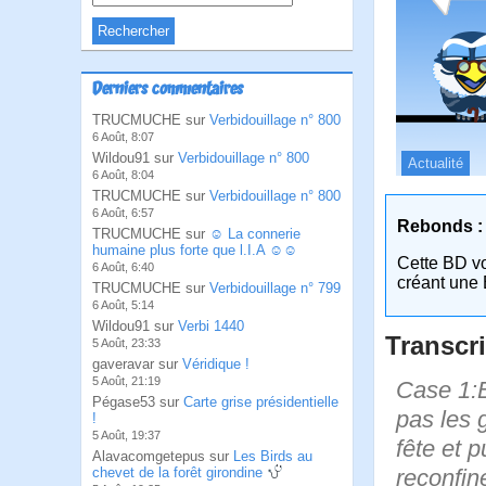
Derniers commentaires
TRUCMUCHE sur
Verbidouillage n° 800
6 Août, 8:07
Wildou91 sur
Verbidouillage n° 800
Actualité
6 Août, 8:04
TRUCMUCHE sur
Verbidouillage n° 800
6 Août, 6:57
Rebonds :
TRUCMUCHE sur
☺ La connerie
humaine plus forte que l.I.A ☺☺
Cette BD v
6 Août, 6:40
créant une 
TRUCMUCHE sur
Verbidouillage n° 799
6 Août, 5:14
Wildou91 sur
Verbi 1440
Transcri
5 Août, 23:33
gaveravar sur
Véridique !
5 Août, 21:19
Case 1:B
Pégase53 sur
Carte grise présidentielle
pas les g
!
5 Août, 19:37
fête et 
Alavacomgetepus sur
Les Birds au
reconfin
chevet de la forêt girondine