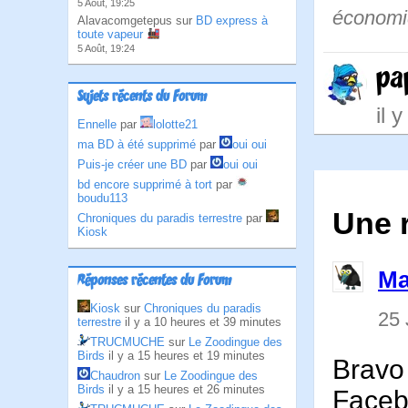
5 Août, 19:25
économi
Alavacomgetepus sur
BD express à
toute vapeur
5 Août, 19:24
pa
Sujets récents du Forum
il 
Ennelle
par
lolotte21
ma BD à été supprimé
par
oui oui
Puis-je créer une BD
par
oui oui
bd encore supprimé à tort
par
boudu113
Une r
Chroniques du paradis terrestre
par
Kiosk
Ma
Réponses récentes du Forum
Kiosk
sur
Chroniques du paradis
25 
terrestre
il y a 10 heures et 39 minutes
TRUCMUCHE
sur
Le Zoodingue des
Birds
il y a 15 heures et 19 minutes
Bravo
Chaudron
sur
Le Zoodingue des
Birds
il y a 15 heures et 26 minutes
Facebo