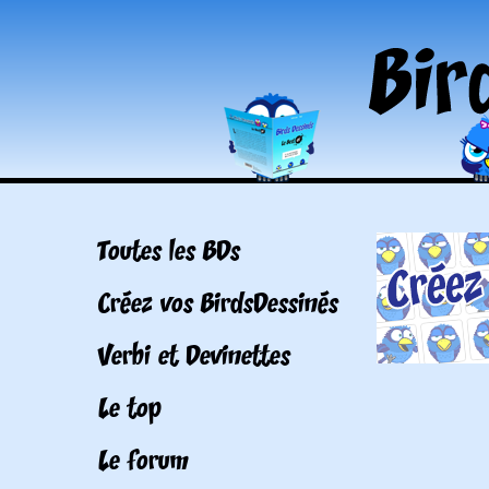
Toutes les BDs
Créez vos BirdsDessinés
Verbi et Devinettes
Le top
Le forum