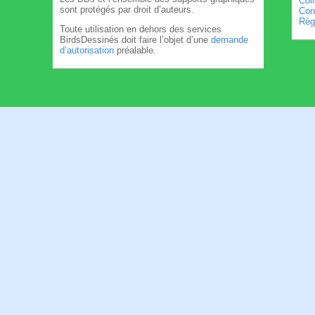
Col
sont protégés par droit d’auteurs.
Cond
Règl
Toute utilisation en dehors des services
BirdsDessinés doit faire l’objet d’une
demande
d’autorisation
préalable.