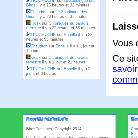
TRUCMUCHE
sur
Le Zoodingue des
Birds
il y a 15 heures et 32 minutes
Chaudron
sur
Le Zoodingue des
Birds
il y a 20 heures et 3 minutes
Kiosk
sur
Chroniques du paradis
Laiss
terrestre
il y a 22 heures et 36 minutes
TRUCMUCHE
sur
Ennelle
il y a 22
heures et 53 minutes
Vous 
Chaudron
sur
Ennelle
il y a 1 jour et
1 heure
Ce sit
Kiosk
sur
Chroniques du paradis
terrestre
il y a 1 jour et 21 heures
savoir
TRUCMUCHE
sur
Ennelle
il y a 2
jours et 3 heures
comme
Propriété intellectuelle
Men
BirdsDessinés, Copyright 2014
Con
Foi
Les BDs et l’ensemble des supports graphiques