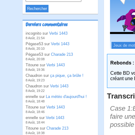
Derniers commentaires
incognito sur
Verbi 1443
8 Août, 21:54
Pégase53 sur
Verbi 1443
Jeux de mo
8 Août, 20:10
Pégase53 sur
Charade 213
8 Août, 20:08
Rebonds :
Titoune sur
Verbi 1443
8 Août, 19:36
Cette BD v
Chaudron sur
ça pique, ça brûle !
créant une 
8 Août, 19:23
Chaudron sur
Verbi 1443
8 Août, 19:22
Transcri
ennelle sur
La météo d'aujourd'hui !
8 Août, 18:48
Case 1:B
Titoune sur
Verbi 1443
8 Août, 18:46
faire un
ennelle sur
Verbi 1443
8 Août, 18:44
possible 
Titoune sur
Charade 213
8 Août, 18:38