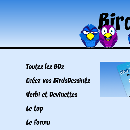
Toutes les BDs
Créez vos BirdsDessinés
Verbi et Devinettes
Le top
Le forum