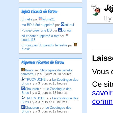
Jo
Sujets récents du Forum
il 
Ennelle
par
lolotte21
ma BD à été supprimé
par
oui oui
Puis-je créer une BD
par
oui oui
bd encore supprimé à tort
par
boudu113
Chroniques du paradis terrestre
par
Kiosk
Laiss
Réponses récentes du Forum
Vous 
Kiosk
sur
Chroniques du paradis
terrestre
il y a 3 jours et 10 heures
TRUCMUCHE
sur
Le Zoodingue des
Ce sit
Birds
il y a 3 jours et 15 heures
Chaudron
sur
Le Zoodingue des
savoir
Birds
il y a 3 jours et 15 heures
TRUCMUCHE
sur
Le Zoodingue des
comme
Birds
il y a 3 jours et 15 heures
Chaudron
sur
Le Zoodingue des
Birds
il y a 3 jours et 19 heures