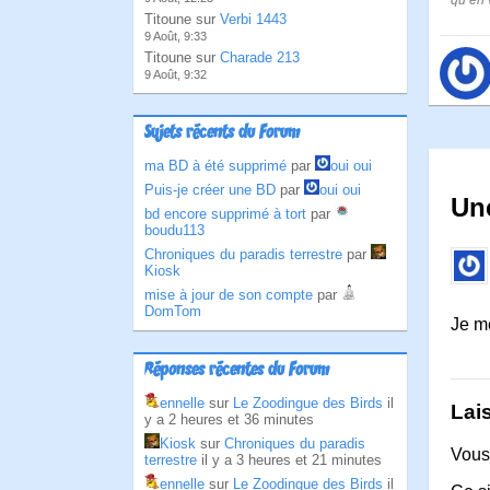
qu’en 
Titoune sur
Verbi 1443
9 Août, 9:33
Titoune sur
Charade 213
9 Août, 9:32
Sujets récents du Forum
ma BD à été supprimé
par
oui oui
Puis-je créer une BD
par
oui oui
Un
bd encore supprimé à tort
par
boudu113
Chroniques du paradis terrestre
par
Kiosk
mise à jour de son compte
par
DomTom
Je m
Réponses récentes du Forum
ennelle
sur
Le Zoodingue des Birds
il
Lai
y a 2 heures et 36 minutes
Kiosk
sur
Chroniques du paradis
Vous
terrestre
il y a 3 heures et 21 minutes
ennelle
sur
Le Zoodingue des Birds
il