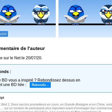
alité
entaire de l'auteur
ue sur le Net le 20/07/20.
onds :
e BD vous a inspiré ? Rebondissez dessus en
nt une BD liée :
Rebondir...
ipt
:Bird 1: Deux vaccins prometteurs en cours, en Grande-Bretagne et en Chine, vont en
: .... sur un nombre de participants plus important avant d’envisager leur commerciali