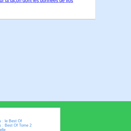
sur la façon dont les données de vos
 : le Best Of
s : Best Of Tome 2
elle