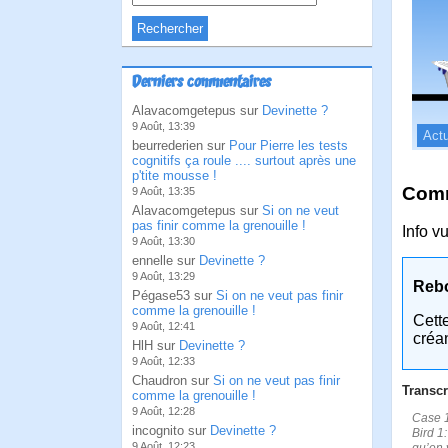
Derniers commentaires
Alavacomgetepus sur
Devinette ?
9 Août, 13:39
Actu
beurrederien sur
Pour Pierre les tests
cognitifs ça roule .... surtout après une
p'tite mousse !
Comm
9 Août, 13:35
Alavacomgetepus sur
Si on ne veut
pas finir comme la grenouille !
Info v
9 Août, 13:30
ennelle sur
Devinette ?
9 Août, 13:29
Reb
Pégase53 sur
Si on ne veut pas finir
comme la grenouille !
Cett
9 Août, 12:41
créa
HlH sur
Devinette ?
9 Août, 12:33
Chaudron sur
Si on ne veut pas finir
Transcr
comme la grenouille !
9 Août, 12:28
Case 1
incognito sur
Devinette ?
Bird 1
9 Août, 12:23