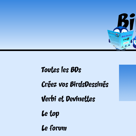
Toutes les BDs
Créez vos BirdsDessinés
Verbi et Devinettes
Le top
Le forum