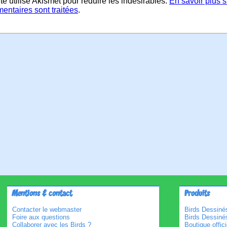
te utilise Akismet pour réduire les indésirables.
En savoir plus 
entaires sont traitées
.
Mentions & contact
Produits
Contacter le webmaster
Birds Dessinés
Foire aux questions
Birds Dessiné
Collaborer avec les Birds ?
Boutique offici