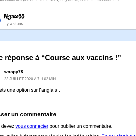
vaccinant des personnes décédées, il n’y aurait pas d’effets secondaires !!!
Pégase53
il y a 6 ans
e réponse à “Course aux vaccins !”
woopy78
23 JUILLET 2020 À 7 H 02 MIN
ets une option sur l’anglais…
sser un commentaire
 devez
vous connecter
pour publier un commentaire.