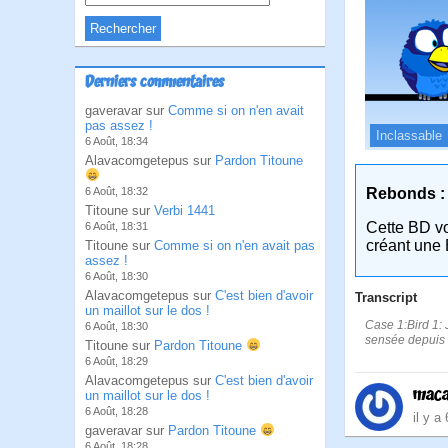
Derniers commentaires
gaveravar sur
Comme si on n'en avait
pas assez !
Inclassable
6 Août, 18:34
Alavacomgetepus sur
Pardon Titoune
Rebonds :
6 Août, 18:32
Titoune sur
Verbi 1441
Cette BD v
6 Août, 18:31
créant une 
Titoune sur
Comme si on n'en avait pas
assez !
6 Août, 18:30
Alavacomgetepus sur
C'est bien d'avoir
Transcript
un maillot sur le dos !
Case 1:Bird 1: J
6 Août, 18:30
sensée depuis s
Titoune sur
Pardon Titoune
6 Août, 18:29
Alavacomgetepus sur
C'est bien d'avoir
maca
un maillot sur le dos !
6 Août, 18:28
il y a
gaveravar sur
Pardon Titoune
6 Août, 18:28