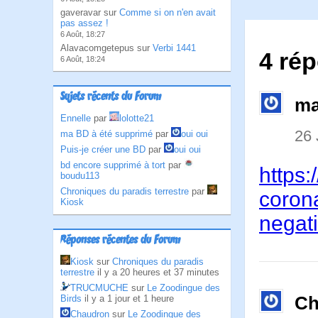
gaveravar sur
Comme si on n'en avait
pas assez !
6 Août, 18:27
Alavacomgetepus sur
Verbi 1441
4 ré
6 Août, 18:24
Sujets récents du Forum
ma
Ennelle
par
lolotte21
26 
ma BD à été supprimé
par
oui oui
Puis-je créer une BD
par
oui oui
bd encore supprimé à tort
par
https
boudu113
Chroniques du paradis terrestre
par
corona
Kiosk
negati
Réponses récentes du Forum
Kiosk
sur
Chroniques du paradis
terrestre
il y a 20 heures et 37 minutes
TRUCMUCHE
sur
Le Zoodingue des
Ch
Birds
il y a 1 jour et 1 heure
Chaudron
sur
Le Zoodingue des