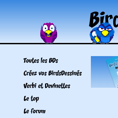
Toutes les BDs
Créez vos BirdsDessinés
Verbi et Devinettes
Le top
Le forum