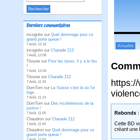
Derniers commentaires
incognito sur
Quel dommage pour ce
grand porte queue !
7 Août, 12:10
Actualité
incognito sur
Charade 212
7 Août, 12:08
Titoune sur
Pour les taxes, il y a le feu
Comme
!
7 Août, 12:04
Titoune sur
Charade 212
https:
7 Août, 11:29
DomTom sur
La Suisse c'est là où l'or
violenc
loge ...
7 Août, 11:14
DomTom sur
Des incohérences de la
justice !
Rebonds :
7 Août, 11:05
Chaudron sur
Charade 212
Cette BD v
7 Août, 11:04
créant une 
Chaudron sur
Quel dommage pour ce
grand porte queue !
7 Août, 11:03