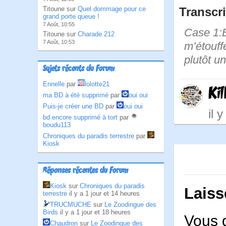
Titoune sur
Quel dommage pour ce
Transcri
grand porte queue !
7 Août, 10:55
Case 1:B
Titoune sur
Charade 212
7 Août, 10:53
m’étouff
plutôt u
Sujets récents du Forum
Ennelle
par
lolotte21
Kil
ma BD à été supprimé
par
oui oui
Puis-je créer une BD
par
oui oui
il 
bd encore supprimé à tort
par
boudu113
Chroniques du paradis terrestre
par
Kiosk
Réponses récentes du Forum
Kiosk
sur
Chroniques du paradis
Laiss
terrestre
il y a 1 jour et 14 heures
TRUCMUCHE
sur
Le Zoodingue des
Birds
il y a 1 jour et 18 heures
Vous 
Chaudron
sur
Le Zoodingue des