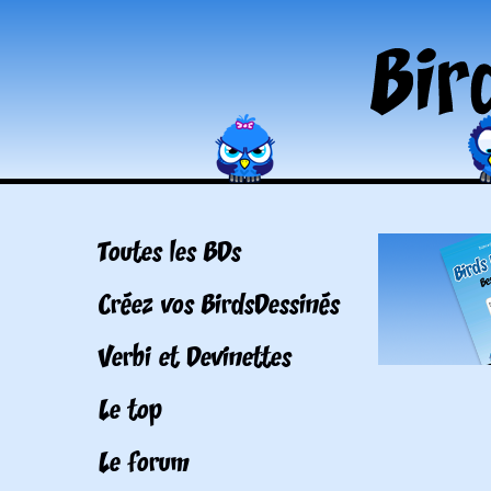
Toutes les BDs
Créez vos BirdsDessinés
Verbi et Devinettes
Le top
Le forum