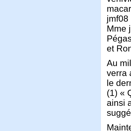
maca
jmf08
Mme j
Péga
et Ron
Au mil
verra 
le der
(1) « 
ainsi
suggé
Mainte