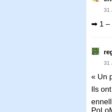
31 
➡ 1 – L
re
31 
« Un p
Ils on
ennel
PoLo