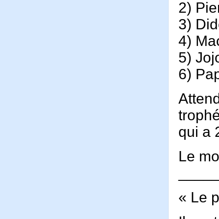
2) Pie
3) Di
4) Mac
5) Joj
6) Pa
Attend
troph
qui a 
Le mo
____
« Le p