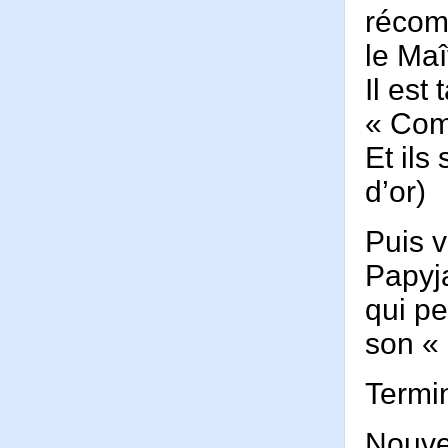
récom
le Ma
Il est
« Com
Et ils
d’or)
Puis v
Papy
qui pe
son «
Termin
Nouve