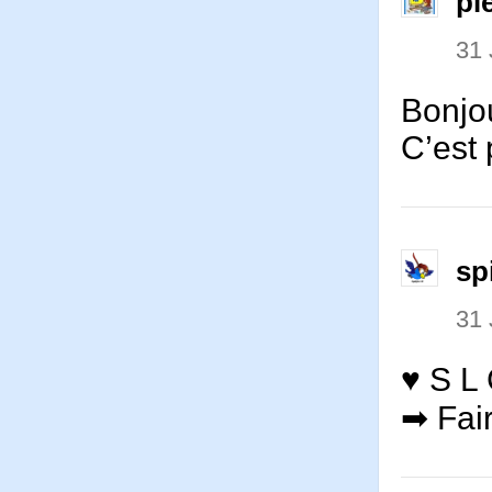
pi
31 
Bonjo
C’est 
sp
31 
♥ S L 
➡ Fair