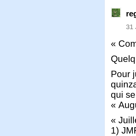
re
31 
« Com
Quelq
Pour j
quinza
qui se
« Aug
« Juil
1) JMF