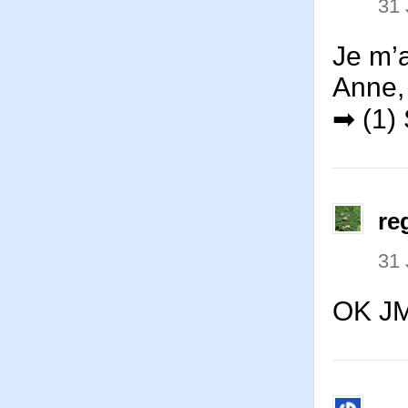
31 
Je m’
Anne, 
➡ (1) 
re
31 
OK JM