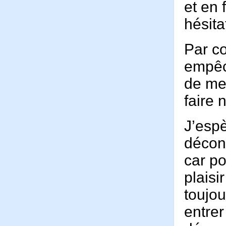
et en 
hésit
Par co
empêc
de me 
faire 
J’espè
décont
car po
plaisi
toujou
entrer