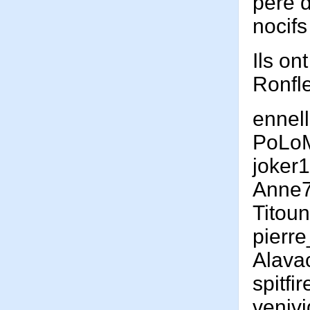
père d
nocif
Ils on
Ronfl
ennel
PoLo
joker
Anne
Titou
pierr
Alava
spitfi
venivi