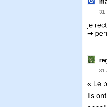
ma
31 
je rec
➡ per
re
31 
« Le p
Ils on