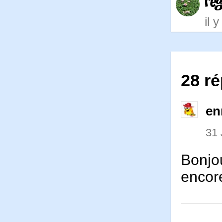
re
il 
28 ré
en
31 
Bonjou
encor