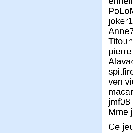
ennel
PoLo
joker
Anne
Titou
pierr
Alava
spitfi
venivi
maca
jmf08
Mme 
Ce je