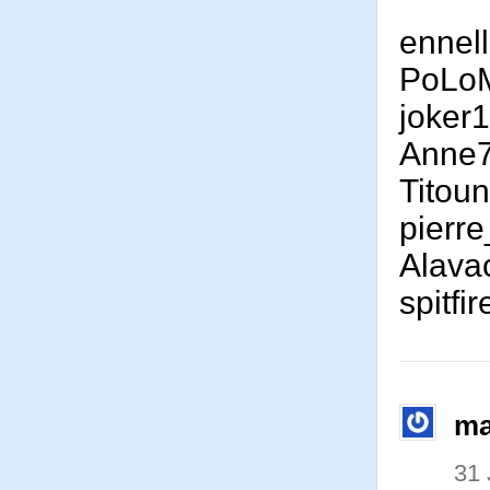
ennel
PoLo
joker
Anne
Titou
pierr
Alava
spitf
ma
31 