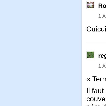
Ro
1 
Cuicui
re
1 
« Ter
Il fau
couve