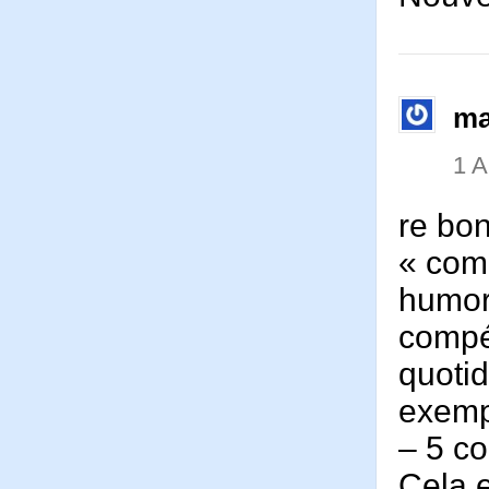
ma
1 
re bon
« com
humori
compét
quotid
exempl
– 5 co
Cela 