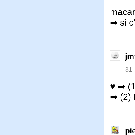
macar
➡ si c
jm
31 
♥ ➡ (
➡ (2) 
pi