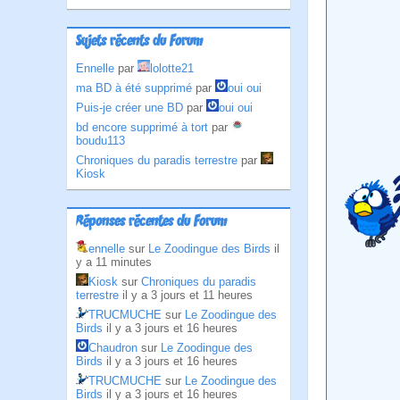
Sujets récents du Forum
Ennelle
par
lolotte21
ma BD à été supprimé
par
oui oui
Puis-je créer une BD
par
oui oui
bd encore supprimé à tort
par
boudu113
Chroniques du paradis terrestre
par
Kiosk
Réponses récentes du Forum
ennelle
sur
Le Zoodingue des Birds
il
y a 11 minutes
Kiosk
sur
Chroniques du paradis
terrestre
il y a 3 jours et 11 heures
TRUCMUCHE
sur
Le Zoodingue des
Birds
il y a 3 jours et 16 heures
Chaudron
sur
Le Zoodingue des
Birds
il y a 3 jours et 16 heures
TRUCMUCHE
sur
Le Zoodingue des
Birds
il y a 3 jours et 16 heures