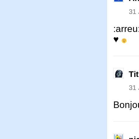
31 
:arreu
♥
Ti
31 
Bonjo