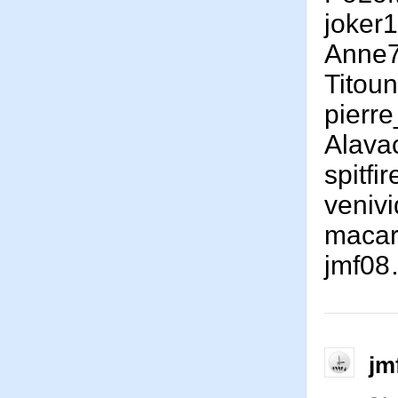
joker
Anne
Titou
pierr
Alava
spitfi
venivi
maca
jmf0
jm