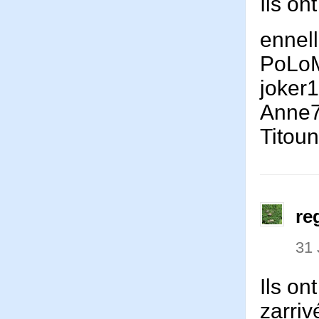
Ils on
ennel
PoLo
joker
Anne
Tito
re
31 
Ils on
zarriv