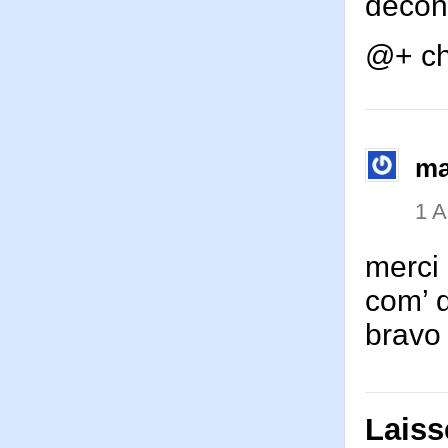
décont
@+ ch
ma
1 
merci 
com’ d
bravo 
Laiss