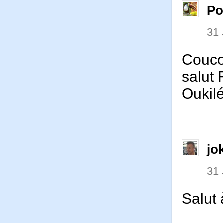
P
31 
Couco
salut 
Oukil
jo
31 
Salut 