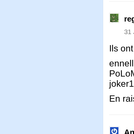
re
31 
Ils on
ennel
PoLo
joke
En rai
An