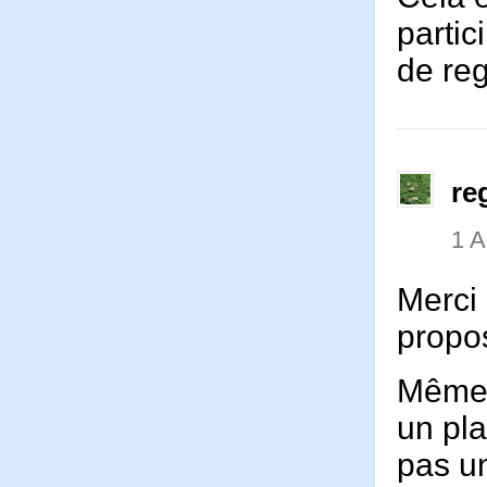
partic
de reg
re
1 
Merci
propos
Même s
un pla
pas un