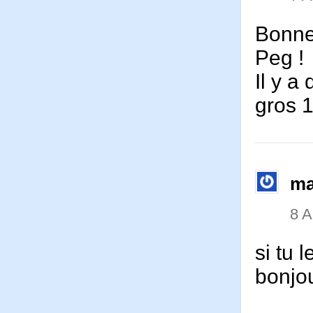
Bonnet
Peg !
Il y a
gros 1
ma
8 
si tu 
bonjou