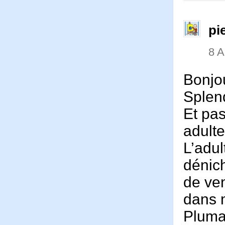
pi
8 
Bonjo
Splen
Et pas
adulte
L’adul
dénich
de ve
dans 
Pluma