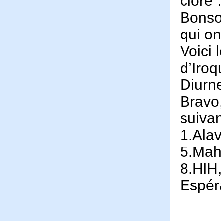
clore
Bonsoi
qui on
Voici 
d’Iroq
Diurne
Bravo,
suivan
1.Ala
5.Mah
8.HlH,
Espéra