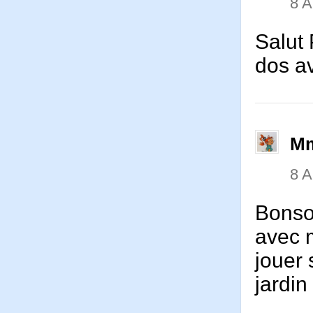
8 
Salut 
dos a
Mm
8 
Bonsoi
avec m
jouer 
jardin