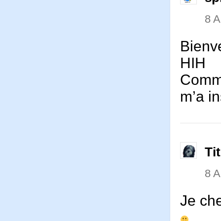
8 
Bienv
HIH
Comme 
m’a in
Ti
8 
Je che