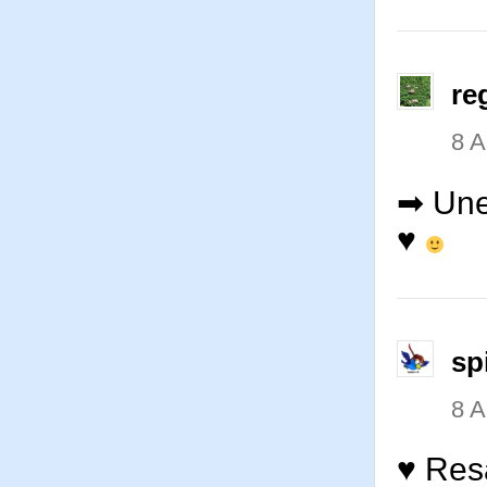
re
8 
➡ Une
♥
sp
8 
♥ Resa