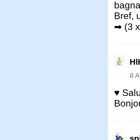
bagna
Bref,
➡ (3 x
Hl
8 
♥ Salu
Bonjo
sp