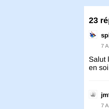
23 ré
sp
7 
Salut 
en soi
jm
7 