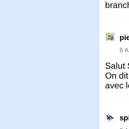
branch
pi
8 
Salut S
On dit
avec l
sp