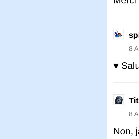
Merci 
sp
8 
♥ Salu
Ti
8 
Non, 