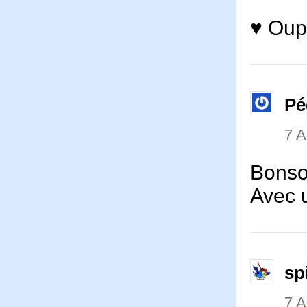
♥ Oups
Pé
7 
Bonsoi
Avec u
sp
7 