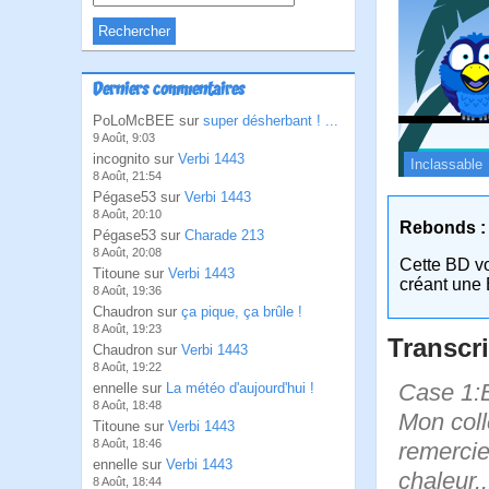
Derniers commentaires
PoLoMcBEE sur
super désherbant ! ...
9 Août, 9:03
incognito sur
Verbi 1443
Inclassable
8 Août, 21:54
Pégase53 sur
Verbi 1443
8 Août, 20:10
Rebonds :
Pégase53 sur
Charade 213
8 Août, 20:08
Cette BD v
Titoune sur
Verbi 1443
créant une 
8 Août, 19:36
Chaudron sur
ça pique, ça brûle !
8 Août, 19:23
Transcri
Chaudron sur
Verbi 1443
8 Août, 19:22
Case 1:B
ennelle sur
La météo d'aujourd'hui !
8 Août, 18:48
Mon coll
Titoune sur
Verbi 1443
8 Août, 18:46
remercie 
ennelle sur
Verbi 1443
chaleur..
8 Août, 18:44