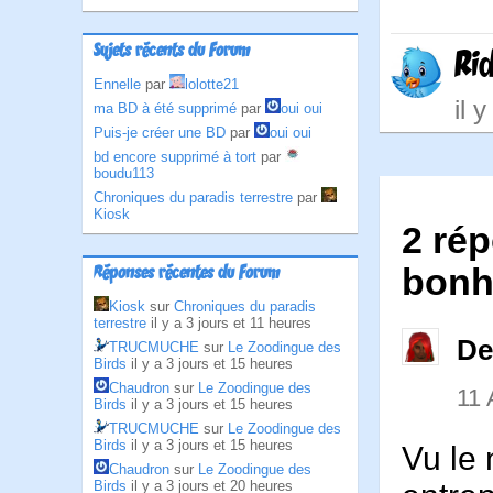
Sujets récents du Forum
Ri
Ennelle
par
lolotte21
il 
ma BD à été supprimé
par
oui oui
Puis-je créer une BD
par
oui oui
bd encore supprimé à tort
par
boudu113
Chroniques du paradis terrestre
par
Kiosk
2 rép
bonhe
Réponses récentes du Forum
Kiosk
sur
Chroniques du paradis
terrestre
il y a 3 jours et 11 heures
De
TRUCMUCHE
sur
Le Zoodingue des
Birds
il y a 3 jours et 15 heures
Chaudron
sur
Le Zoodingue des
11
Birds
il y a 3 jours et 15 heures
TRUCMUCHE
sur
Le Zoodingue des
Birds
il y a 3 jours et 15 heures
Vu le
Chaudron
sur
Le Zoodingue des
Birds
il y a 3 jours et 20 heures