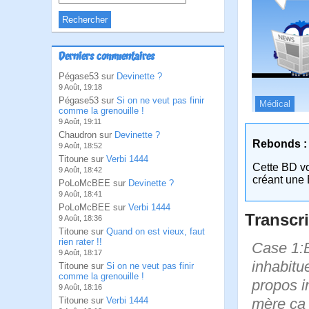
Derniers commentaires
Pégase53 sur
Devinette ?
9 Août, 19:18
Pégase53 sur
Si on ne veut pas finir
Médical
comme la grenouille !
9 Août, 19:11
Chaudron sur
Devinette ?
Rebonds :
9 Août, 18:52
Titoune sur
Verbi 1444
Cette BD v
9 Août, 18:42
créant une 
PoLoMcBEE sur
Devinette ?
9 Août, 18:41
PoLoMcBEE sur
Verbi 1444
Transcri
9 Août, 18:36
Titoune sur
Quand on est vieux, faut
rien rater !!
Case 1:B
9 Août, 18:17
inhabitue
Titoune sur
Si on ne veut pas finir
comme la grenouille !
propos i
9 Août, 18:16
mère ça 
Titoune sur
Verbi 1444