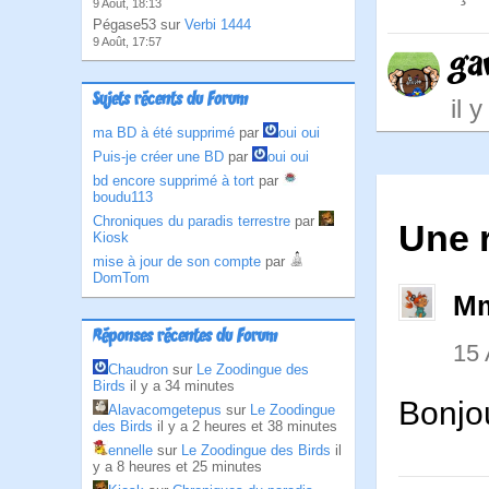
9 Août, 18:13
Pégase53 sur
Verbi 1444
9 Août, 17:57
ga
Sujets récents du Forum
il 
ma BD à été supprimé
par
oui oui
Puis-je créer une BD
par
oui oui
bd encore supprimé à tort
par
boudu113
Chroniques du paradis terrestre
par
Une r
Kiosk
mise à jour de son compte
par
DomTom
Mm
Réponses récentes du Forum
15
Chaudron
sur
Le Zoodingue des
Birds
il y a 34 minutes
Bonjou
Alavacomgetepus
sur
Le Zoodingue
des Birds
il y a 2 heures et 38 minutes
ennelle
sur
Le Zoodingue des Birds
il
y a 8 heures et 25 minutes