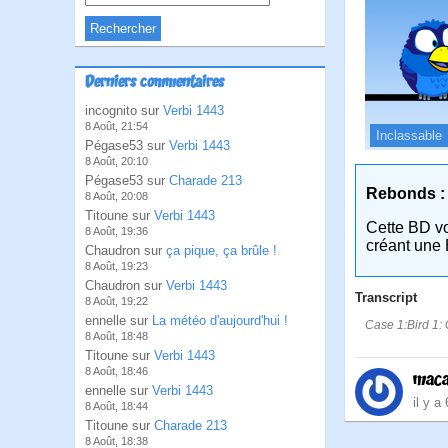
Derniers commentaires
incognito sur
Verbi 1443
8 Août, 21:54
Inclassable
Pégase53 sur
Verbi 1443
8 Août, 20:10
Pégase53 sur
Charade 213
Rebonds :
8 Août, 20:08
Titoune sur
Verbi 1443
Cette BD v
8 Août, 19:36
créant une 
Chaudron sur
ça pique, ça brûle !
8 Août, 19:23
Chaudron sur
Verbi 1443
Transcript
8 Août, 19:22
ennelle sur
La météo d'aujourd'hui !
Case 1:Bird 1: Qu
8 Août, 18:48
Titoune sur
Verbi 1443
8 Août, 18:46
maca
ennelle sur
Verbi 1443
il y a
8 Août, 18:44
Titoune sur
Charade 213
8 Août, 18:38