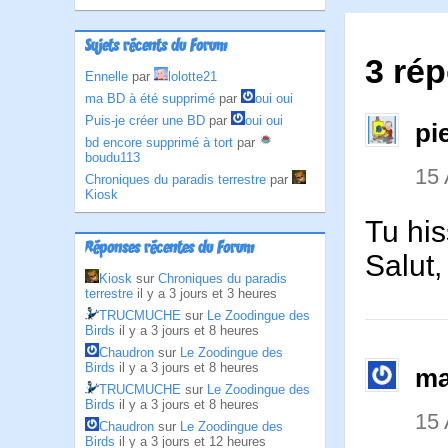
Sujets récents du Forum
3 rép
Ennelle
par
lolotte21
ma BD à été supprimé
par
oui oui
Puis-je créer une BD
par
oui oui
pi
bd encore supprimé à tort
par
boudu113
15
Chroniques du paradis terrestre
par
Kiosk
Tu hi
Réponses récentes du Forum
Salut
Kiosk
sur
Chroniques du paradis
terrestre
il y a 3 jours et 3 heures
TRUCMUCHE
sur
Le Zoodingue des
Birds
il y a 3 jours et 8 heures
Chaudron
sur
Le Zoodingue des
Birds
il y a 3 jours et 8 heures
ma
TRUCMUCHE
sur
Le Zoodingue des
Birds
il y a 3 jours et 8 heures
15
Chaudron
sur
Le Zoodingue des
Birds
il y a 3 jours et 12 heures