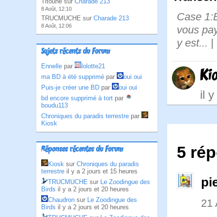
Titoune sur
Charade 213
8 Août, 12:10
Case 1:B
TRUCMUCHE sur
Charade 213
8 Août, 12:06
vous pay
y est...
Sujets récents du Forum
Ennelle
par
lolotte21
Ki
ma BD à été supprimé
par
oui oui
Puis-je créer une BD
par
oui oui
il 
bd encore supprimé à tort
par
boudu113
Chroniques du paradis terrestre
par
Kiosk
5 ré
Réponses récentes du Forum
Kiosk
sur
Chroniques du paradis
terrestre
il y a 2 jours et 15 heures
pi
TRUCMUCHE
sur
Le Zoodingue des
Birds
il y a 2 jours et 20 heures
Chaudron
sur
Le Zoodingue des
21
Birds
il y a 2 jours et 20 heures