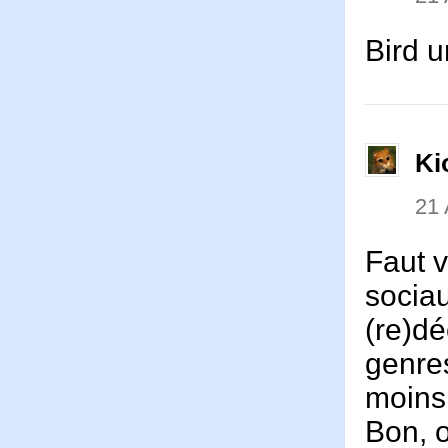
Bird u
Ki
21
Faut 
sociau
(re)dé
genres
moins 
Bon, o