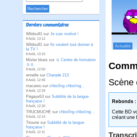
Derniers commentaires
Wildou91 sur
Je suis motivé !
8 Août, 13:12
Wildou91 sur
Ils veulent tout donner à
Actualité
la TV !
8 Août, 13:10
Mister blues sur
☺ Centre de formation
Comme
☺☺
8 Août, 12:50
ennelle sur
Charade 213
Scène d
8 Août, 12:46
macareu sur
chboïÏng chboïïng...
8 Août, 12:29
Pégase53 sur
Subtilité de la langue
française !
Rebonds :
8 Août, 12:20
Cette BD v
TRUCMUCHE sur
chboïÏng chboïïng...
8 Août, 12:14
créant une 
Titoune sur
Subtilité de la langue
française !
8 Août, 12:11
Transcri