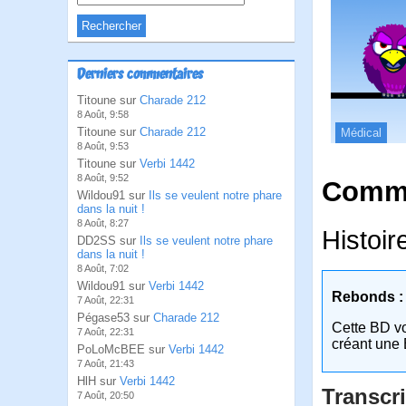
Derniers commentaires
Titoune sur
Charade 212
8 Août, 9:58
Titoune sur
Charade 212
Médical
8 Août, 9:53
Titoune sur
Verbi 1442
8 Août, 9:52
Comme
Wildou91 sur
Ils se veulent notre phare
dans la nuit !
8 Août, 8:27
Histoir
DD2SS sur
Ils se veulent notre phare
dans la nuit !
8 Août, 7:02
Wildou91 sur
Verbi 1442
Rebonds :
7 Août, 22:31
Pégase53 sur
Charade 212
Cette BD v
7 Août, 22:31
créant une 
PoLoMcBEE sur
Verbi 1442
7 Août, 21:43
HlH sur
Verbi 1442
Transcri
7 Août, 20:50