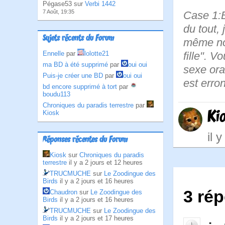
Pégase53 sur
Verbi 1442
7 Août, 19:35
Case 1:Bi
du tout, 
Sujets récents du Forum
même not
Ennelle
par
lolotte21
fille". 
ma BD à été supprimé
par
oui oui
sexe ora
Puis-je créer une BD
par
oui oui
est erro
bd encore supprimé à tort
par
boudu113
Chroniques du paradis terrestre
par
Ki
Kiosk
il 
Réponses récentes du Forum
Kiosk
sur
Chroniques du paradis
terrestre
il y a 2 jours et 12 heures
TRUCMUCHE
sur
Le Zoodingue des
Birds
il y a 2 jours et 16 heures
3 ré
Chaudron
sur
Le Zoodingue des
Birds
il y a 2 jours et 16 heures
TRUCMUCHE
sur
Le Zoodingue des
Birds
il y a 2 jours et 17 heures