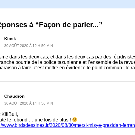
éponses à “Façon de parler...”
Kiosk
30 AOÛT 2020 À 12 H 50 MIN
sme dans les deux cas, et dans les deux cas par des récidivist
branche pourrie de la police tazunienne et l’ensemble de la revu
raison à faire, c’est mettre en évidence le point commun : le r
Chaudron
30 AOÛT 2020 À 14 H 56 MIN
 KillBull,
raté le rebond … une fois de plus !
s://www.birdsdessines.fr/2020/08/30/mersi-misye-prezidan-ferran