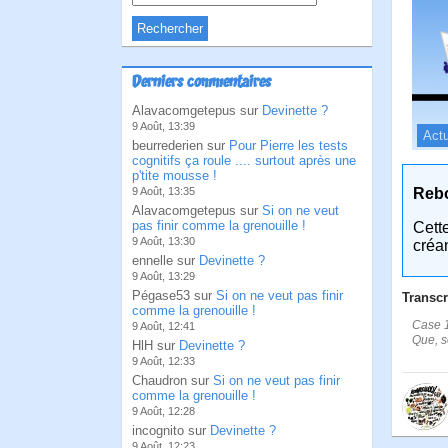
Derniers commentaires
Alavacomgetepus sur
Devinette ?
9 Août, 13:39
Actu
beurrederien sur
Pour Pierre les tests
cognitifs ça roule .... surtout après une
p'tite mousse !
Reb
9 Août, 13:35
Alavacomgetepus sur
Si on ne veut
pas finir comme la grenouille !
Cett
9 Août, 13:30
créa
ennelle sur
Devinette ?
9 Août, 13:29
Pégase53 sur
Si on ne veut pas finir
Transcr
comme la grenouille !
Case 1
9 Août, 12:41
Que, se
HlH sur
Devinette ?
9 Août, 12:33
Chaudron sur
Si on ne veut pas finir
comme la grenouille !
9 Août, 12:28
incognito sur
Devinette ?
9 Août, 12:23