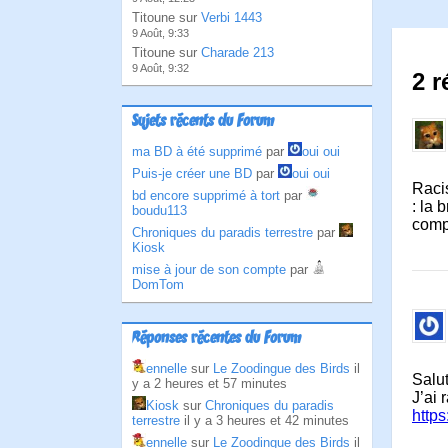
Titoune sur
Verbi 1443
9 Août, 9:33
Titoune sur
Charade 213
9 Août, 9:32
2 r
Sujets récents du Forum
ma BD à été supprimé
par
oui oui
Puis-je créer une BD
par
oui oui
Raci
bd encore supprimé à tort
par
: la 
boudu113
compa
Chroniques du paradis terrestre
par
Kiosk
mise à jour de son compte
par
DomTom
Réponses récentes du Forum
ennelle
sur
Le Zoodingue des Birds
il
Salut
y a 2 heures et 57 minutes
J’ai 
Kiosk
sur
Chroniques du paradis
http
terrestre
il y a 3 heures et 42 minutes
ennelle
sur
Le Zoodingue des Birds
il