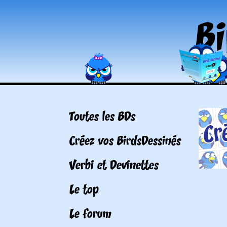
Toutes les BDs
Créez vos BirdsDessinés
Verbi et Devinettes
Le top
Le forum