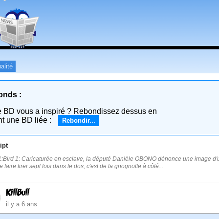
alité
onds :
e BD vous a inspiré ? Rebondissez dessus en
nt une BD liée :
Rebondir...
ipt
:Bird 1: Caricaturée en esclave, la député Danièle OBONO dénonce une image d'une
 faire tirer sept fois dans le dos, c'est de la gnognotte à côté...
KillBull
il y a 6 ans