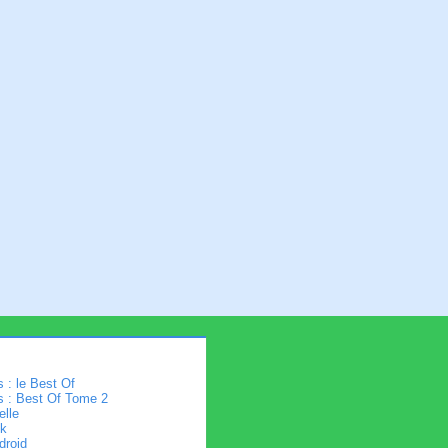
 : le Best Of
s : Best Of Tome 2
elle
k
droid