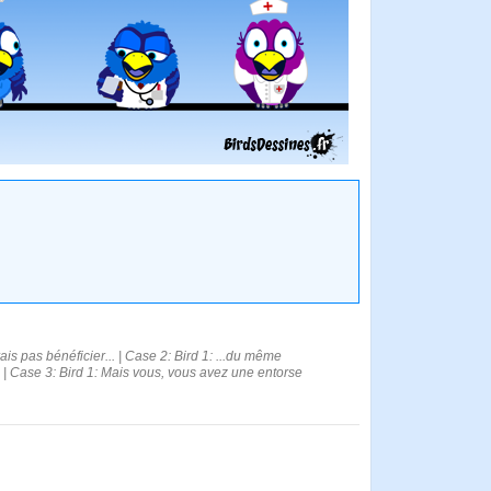
s pas bénéficier... | Case 2: Bird 1: ...du même
 | Case 3: Bird 1: Mais vous, vous avez une entorse