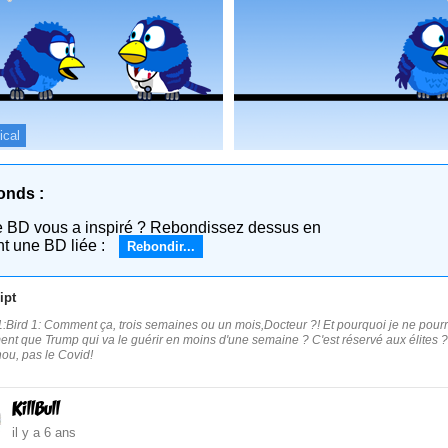
ical
onds :
e BD vous a inspiré ? Rebondissez dessus en
nt une BD liée :
Rebondir...
ipt
:Bird 1: Comment ça, trois semaines ou un mois,Docteur ?! Et pourquoi je ne pourrai
ment que Trump qui va le guérir en moins d'une semaine ? C'est réservé aux élites ?
ou, pas le Covid!
KillBull
il y a 6 ans