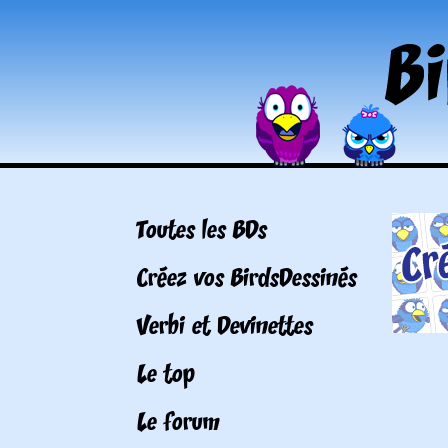
Toutes les BDs
Créez vos BirdsDessinés
Verbi et Devinettes
Le top
Le forum