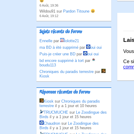
6 Août, 19:36
Wildou91 sur
Pardon Titoune
6 Août, 19:12
Sujets récents du Forum
Lai
Ennelle
par
lolotte21
ma BD à été supprimé
par
oui oui
Vous
Puis-je créer une BD
par
oui oui
bd encore supprimé à tort
par
Ce si
boudu113
comm
Chroniques du paradis terrestre
par
Kiosk
Réponses récentes du Forum
Kiosk
sur
Chroniques du paradis
terrestre
il y a 1 jour et 10 heures
TRUCMUCHE
sur
Le Zoodingue des
Birds
il y a 1 jour et 15 heures
Chaudron
sur
Le Zoodingue des
Birds
il y a 1 jour et 15 heures