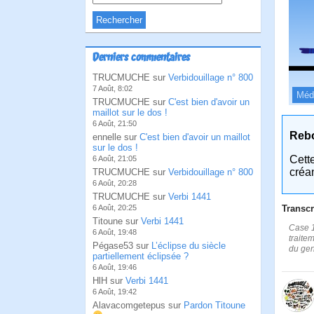
Derniers commentaires
TRUCMUCHE sur
Verbidouillage n° 800
7 Août, 8:02
Méd
TRUCMUCHE sur
C'est bien d'avoir un
maillot sur le dos !
6 Août, 21:50
Reb
ennelle sur
C'est bien d'avoir un maillot
sur le dos !
Cett
6 Août, 21:05
créa
TRUCMUCHE sur
Verbidouillage n° 800
6 Août, 20:28
TRUCMUCHE sur
Verbi 1441
Transcr
6 Août, 20:25
Titoune sur
Verbi 1441
Case 1
6 Août, 19:48
traite
Pégase53 sur
L’éclipse du siècle
du gen
partiellement éclipsée ?
6 Août, 19:46
HlH sur
Verbi 1441
6 Août, 19:42
Alavacomgetepus sur
Pardon Titoune