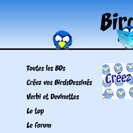
Toutes les BDs
Créez vos BirdsDessinés
Verbi et Devinettes
Le top
Le forum