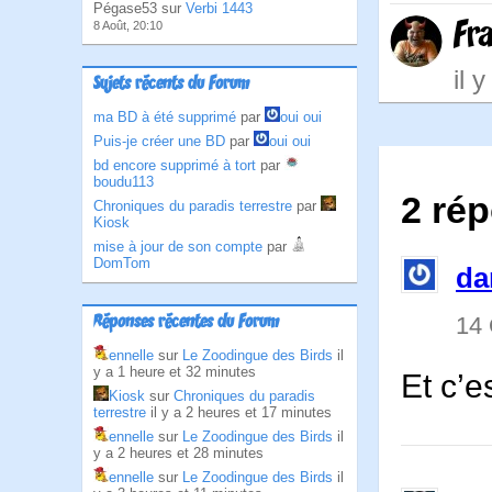
Pégase53 sur
Verbi 1443
Fr
8 Août, 20:10
il 
Sujets récents du Forum
ma BD à été supprimé
par
oui oui
Puis-je créer une BD
par
oui oui
bd encore supprimé à tort
par
boudu113
2 ré
Chroniques du paradis terrestre
par
Kiosk
mise à jour de son compte
par
DomTom
dar
14
Réponses récentes du Forum
ennelle
sur
Le Zoodingue des Birds
il
y a 1 heure et 32 minutes
Et c’e
Kiosk
sur
Chroniques du paradis
terrestre
il y a 2 heures et 17 minutes
ennelle
sur
Le Zoodingue des Birds
il
y a 2 heures et 28 minutes
ennelle
sur
Le Zoodingue des Birds
il