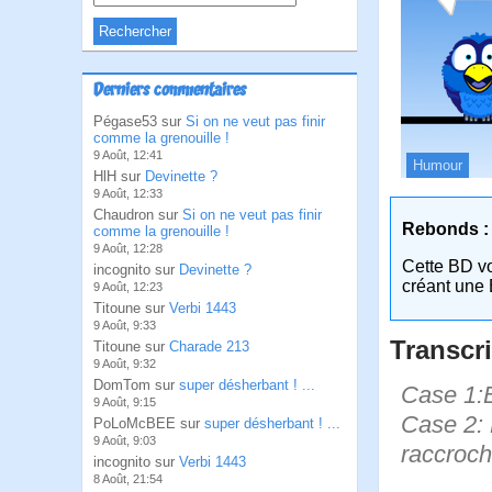
Derniers commentaires
Pégase53 sur
Si on ne veut pas finir
comme la grenouille !
9 Août, 12:41
Humour
HlH sur
Devinette ?
9 Août, 12:33
Chaudron sur
Si on ne veut pas finir
Rebonds :
comme la grenouille !
9 Août, 12:28
Cette BD v
incognito sur
Devinette ?
créant une 
9 Août, 12:23
Titoune sur
Verbi 1443
9 Août, 9:33
Transcri
Titoune sur
Charade 213
9 Août, 9:32
DomTom sur
super désherbant ! ...
Case 1:Bi
9 Août, 9:15
Case 2: 
PoLoMcBEE sur
super désherbant ! ...
9 Août, 9:03
raccroch
incognito sur
Verbi 1443
8 Août, 21:54