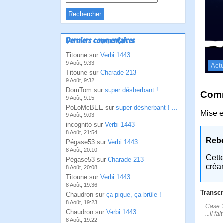
Derniers commentaires
Titoune sur
Verbi 1443
9 Août, 9:33
Actu
Titoune sur
Charade 213
9 Août, 9:32
DomTom sur
super désherbant ! ...
Comm
9 Août, 9:15
PoLoMcBEE sur
super désherbant ! ...
Mise e
9 Août, 9:03
incognito sur
Verbi 1443
8 Août, 21:54
Reb
Pégase53 sur
Verbi 1443
8 Août, 20:10
Cett
Pégase53 sur
Charade 213
créa
8 Août, 20:08
Titoune sur
Verbi 1443
8 Août, 19:36
Transcr
Chaudron sur
ça pique, ça brûle !
8 Août, 19:23
Case 1
Chaudron sur
Verbi 1443
...il f
8 Août, 19:22