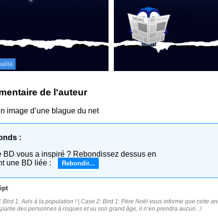
alité
entaire de l'auteur
n image d’une blague du net
onds :
e BD vous a inspiré ? Rebondissez dessus en
nt une BD liée :
Rebondir...
ipt
:Bird 1: Avis à la population ! | Case 2: Bird 1: Père Noël vous informe que cette an
ait partie des personnes à risques et vu son grand âge, il n’en prendra aucun...!