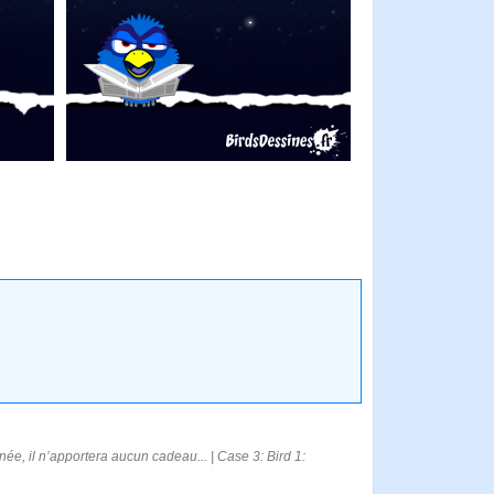
née, il n’apportera aucun cadeau... | Case 3: Bird 1: