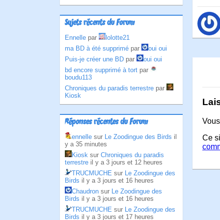
Sujets récents du Forum
Ennelle
par
lolotte21
ma BD à été supprimé
par
oui oui
Puis-je créer une BD
par
oui oui
bd encore supprimé à tort
par
boudu113
Chroniques du paradis terrestre
par
Kiosk
Lai
Vous
Réponses récentes du Forum
ennelle
sur
Le Zoodingue des Birds
il
Ce si
y a 35 minutes
comm
Kiosk
sur
Chroniques du paradis
terrestre
il y a 3 jours et 12 heures
TRUCMUCHE
sur
Le Zoodingue des
Birds
il y a 3 jours et 16 heures
Chaudron
sur
Le Zoodingue des
Birds
il y a 3 jours et 16 heures
TRUCMUCHE
sur
Le Zoodingue des
Birds
il y a 3 jours et 17 heures