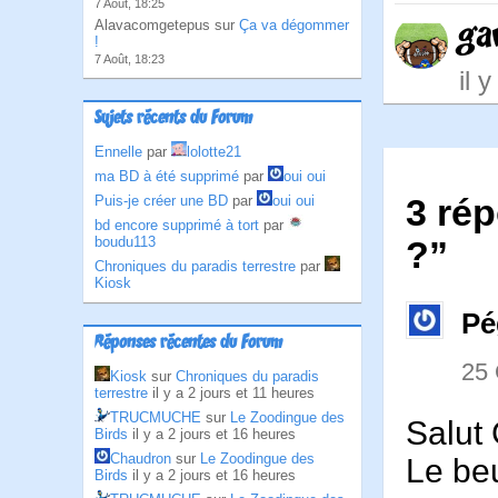
7 Août, 18:25
ga
Alavacomgetepus sur
Ça va dégommer
!
7 Août, 18:23
il 
Sujets récents du Forum
Ennelle
par
lolotte21
ma BD à été supprimé
par
oui oui
3 rép
Puis-je créer une BD
par
oui oui
bd encore supprimé à tort
par
boudu113
?”
Chroniques du paradis terrestre
par
Kiosk
Pé
Réponses récentes du Forum
25
Kiosk
sur
Chroniques du paradis
terrestre
il y a 2 jours et 11 heures
TRUCMUCHE
sur
Le Zoodingue des
Salut
Birds
il y a 2 jours et 16 heures
Chaudron
sur
Le Zoodingue des
Le beu
Birds
il y a 2 jours et 16 heures