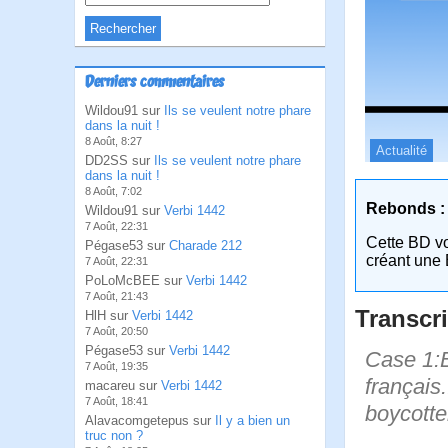
Derniers commentaires
Wildou91 sur
Ils se veulent notre phare
dans la nuit !
8 Août, 8:27
Actualité
DD2SS sur
Ils se veulent notre phare
dans la nuit !
8 Août, 7:02
Rebonds :
Wildou91 sur
Verbi 1442
7 Août, 22:31
Cette BD v
Pégase53 sur
Charade 212
créant une 
7 Août, 22:31
PoLoMcBEE sur
Verbi 1442
7 Août, 21:43
Transcri
HlH sur
Verbi 1442
7 Août, 20:50
Pégase53 sur
Verbi 1442
Case 1:B
7 Août, 19:35
français.
macareu sur
Verbi 1442
7 Août, 18:41
boycotte
Alavacomgetepus sur
Il y a bien un
truc non ?