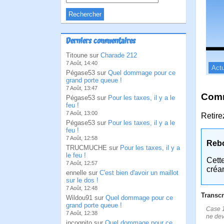
Derniers commentaires
Titoune sur
Charade 212
7 Août, 14:40
Actu
Pégase53 sur
Quel dommage pour ce
grand porte queue !
7 Août, 13:47
Comm
Pégase53 sur
Pour les taxes, il y a le
feu !
7 Août, 13:00
Retire
Pégase53 sur
Pour les taxes, il y a le
feu !
7 Août, 12:58
Reb
TRUCMUCHE sur
Pour les taxes, il y a
le feu !
Cett
7 Août, 12:57
créa
ennelle sur
C'est bien d'avoir un maillot
sur le dos !
7 Août, 12:48
Transcr
Wildou91 sur
Quel dommage pour ce
grand porte queue !
Case 1:
7 Août, 12:38
ne devr
incognito sur
Quel dommage pour ce