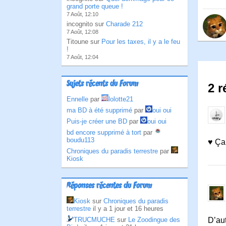
grand porte queue !
7 Août, 12:10
incognito sur
Charade 212
7 Août, 12:08
Titoune sur
Pour les taxes, il y a le feu
!
7 Août, 12:04
Sujets récents du Forum
2 r
Ennelle
par
lolotte21
ma BD à été supprimé
par
oui oui
Puis-je créer une BD
par
oui oui
bd encore supprimé à tort
par
boudu113
♥ Ça 
Chroniques du paradis terrestre
par
Kiosk
Réponses récentes du Forum
Kiosk
sur
Chroniques du paradis
terrestre
il y a 1 jour et 16 heures
TRUCMUCHE
sur
Le Zoodingue des
D’aut