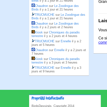
Birds
il y a 1 jour et 21 heures
Grand
Chaudron
sur
Le Zoodingue des
Birds
il y a 1 jour et 21 heures
TRUCMUCHE
sur
Le Zoodingue des
Birds
il y a 1 jour et 21 heures
Lai
Chaudron
sur
Le Zoodingue des
Birds
il y a 2 jours et 2 heures
Vous
Kiosk
sur
Chroniques du paradis
terrestre
il y a 2 jours et 4 heures
Ce si
TRUCMUCHE
sur
Ennelle
il y a 2
comm
jours et 5 heures
Chaudron
sur
Ennelle
il y a 2 jours et
7 heures
Kiosk
sur
Chroniques du paradis
terrestre
il y a 3 jours et 3 heures
TRUCMUCHE
sur
Ennelle
il y a 3
jours et 9 heures
Propriété intellectuelle
BirdsDessinés, Copyright 2014