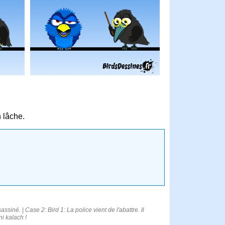
n lâche.
siné. | Case 2: Bird 1: La police vient de l'abattre. Il
ni kalach !