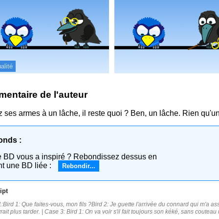
alité
entaire de l'auteur
z ses armes à un lâche, il reste quoi ? Ben, un lâche. Rien qu'u
onds :
e BD vous a inspiré ? Rebondissez dessus en
nt une BD liée :
Rebondir...
ipt
Bird 1: Que faites-vous, mon fils ?Bird 2: Je guette l'arrivée du connard qui m'a assas
ait plus tarder. | Case 3: Bird 1: On va voir s'il fait toujours son kéké, sans couteau 