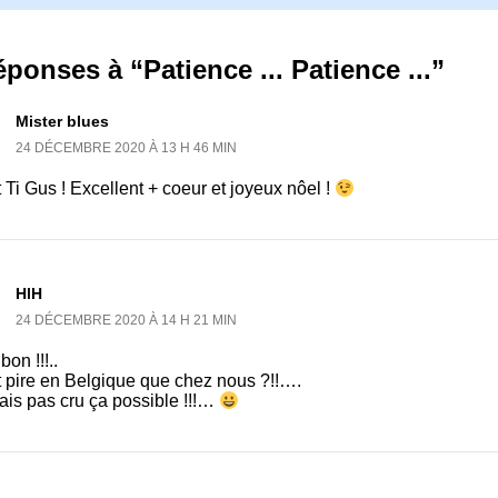
éponses à “Patience ... Patience ...”
Mister blues
24 DÉCEMBRE 2020 À 13 H 46 MIN
 Ti Gus ! Excellent + coeur et joyeux nôel !
HlH
24 DÉCEMBRE 2020 À 14 H 21 MIN
bon !!!..
t pire en Belgique que chez nous ?!!….
ais pas cru ça possible !!!…