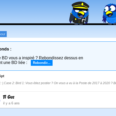
our
onds :
e BD vous a inspiré ? Rebondissez dessus en
nt une BD liée :
Rebondir...
ipt
: | Case 2: Bird 1: Vous étiez postier ? On vous a vu à la Poste de 2017 à 2020 ? Bird
Ti Gus
il y a 6 ans