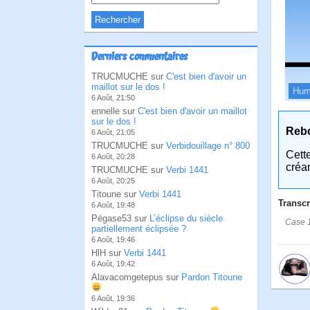
Derniers commentaires
TRUCMUCHE sur
C'est bien d'avoir un
maillot sur le dos !
Hum
6 Août, 21:50
ennelle sur
C'est bien d'avoir un maillot
sur le dos !
Reb
6 Août, 21:05
TRUCMUCHE sur
Verbidouillage n° 800
Cett
6 Août, 20:28
créa
TRUCMUCHE sur
Verbi 1441
6 Août, 20:25
Titoune sur
Verbi 1441
Transcr
6 Août, 19:48
Pégase53 sur
L’éclipse du siècle
Case 1
partiellement éclipsée ?
6 Août, 19:46
HlH sur
Verbi 1441
6 Août, 19:42
Alavacomgetepus sur
Pardon Titoune
6 Août, 19:36