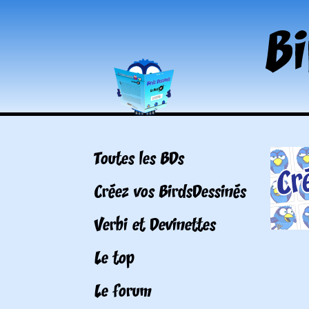
Toutes les BDs
Créez vos BirdsDessinés
Verbi et Devinettes
Le top
Le forum