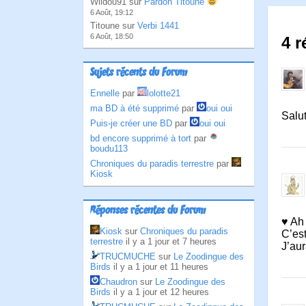
Wildou91 sur
Pardon Titoune
6 Août, 19:12
Titoune sur
Verbi 1441
6 Août, 18:50
4 r
Sujets récents du Forum
Ennelle
par
lolotte21
ma BD à été supprimé
par
oui oui
Salut
Puis-je créer une BD
par
oui oui
bd encore supprimé à tort
par
boudu113
Chroniques du paradis terrestre
par
Kiosk
Réponses récentes du Forum
♥ Ah 
Kiosk
sur
Chroniques du paradis
C’es
terrestre
il y a 1 jour et 7 heures
J’aur
TRUCMUCHE
sur
Le Zoodingue des
Birds
il y a 1 jour et 11 heures
Chaudron
sur
Le Zoodingue des
Birds
il y a 1 jour et 12 heures