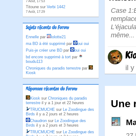
7 Août, 17:53
Titoune sur
Verbi 1442
Case 1:Bi
7 Août, 17:29
remplace
L'éjacul
Sujets récents du Forum
même... 
Ennelle
par
lolotte21
ma BD à été supprimé
par
oui oui
Puis-je créer une BD
par
oui oui
Ki
bd encore supprimé à tort
par
boudu113
il 
Chroniques du paradis terrestre
par
Kiosk
Réponses récentes du Forum
Kiosk
sur
Chroniques du paradis
Une 
terrestre
il y a 1 jour et 22 heures
TRUCMUCHE
sur
Le Zoodingue des
Birds
il y a 2 jours et 2 heures
Ma
Chaudron
sur
Le Zoodingue des
Birds
il y a 2 jours et 3 heures
TRUCMUCHE
sur
Le Zoodingue des
27