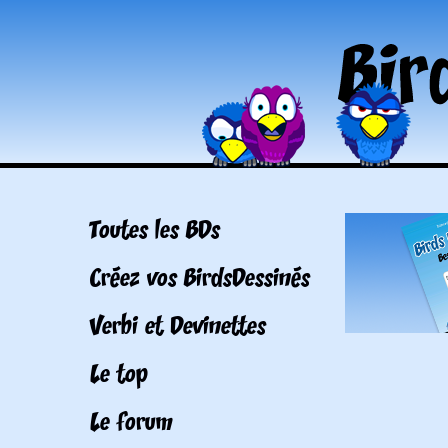
Toutes les BDs
Créez vos BirdsDessinés
Verbi et Devinettes
Le top
Le forum