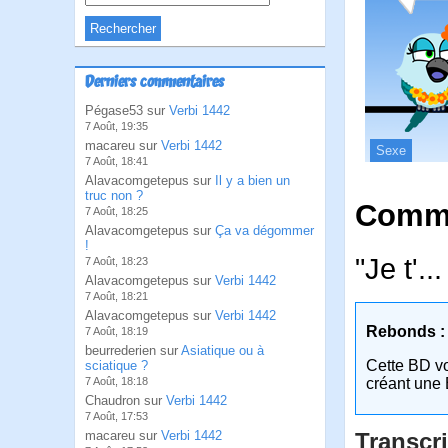
Derniers commentaires
Pégase53 sur
Verbi 1442
7 Août, 19:35
macareu sur
Verbi 1442
Sexe
7 Août, 18:41
Alavacomgetepus sur
Il y a bien un
truc non ?
Comme
7 Août, 18:25
Alavacomgetepus sur
Ça va dégommer
!
"Je t'..
7 Août, 18:23
Alavacomgetepus sur
Verbi 1442
7 Août, 18:21
Alavacomgetepus sur
Verbi 1442
Rebonds :
7 Août, 18:19
beurrederien sur
Asiatique ou à
Cette BD v
sciatique ?
7 Août, 18:18
créant une 
Chaudron sur
Verbi 1442
7 Août, 17:53
macareu sur
Verbi 1442
Transcri