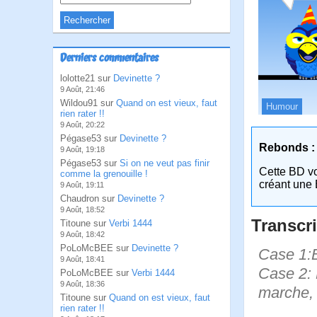
Derniers commentaires
lolotte21 sur
Devinette ?
9 Août, 21:46
Wildou91 sur
Quand on est vieux, faut
Humour
rien rater !!
9 Août, 20:22
Pégase53 sur
Devinette ?
Rebonds :
9 Août, 19:18
Pégase53 sur
Si on ne veut pas finir
Cette BD v
comme la grenouille !
créant une 
9 Août, 19:11
Chaudron sur
Devinette ?
9 Août, 18:52
Transcri
Titoune sur
Verbi 1444
9 Août, 18:42
PoLoMcBEE sur
Devinette ?
Case 1:Bi
9 Août, 18:41
Case 2: B
PoLoMcBEE sur
Verbi 1444
9 Août, 18:36
marche, 
Titoune sur
Quand on est vieux, faut
rien rater !!