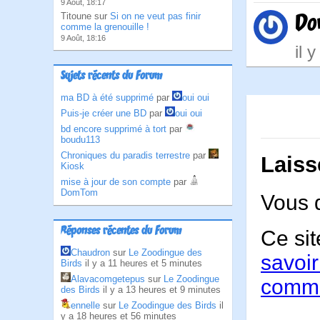
9 Août, 18:17
Do
Titoune sur
Si on ne veut pas finir
comme la grenouille !
9 Août, 18:16
il 
Sujets récents du Forum
ma BD à été supprimé
par
oui oui
Puis-je créer une BD
par
oui oui
bd encore supprimé à tort
par
boudu113
Chroniques du paradis terrestre
par
Laiss
Kiosk
mise à jour de son compte
par
DomTom
Vous 
Réponses récentes du Forum
Ce sit
Chaudron
sur
Le Zoodingue des
savoir
Birds
il y a 11 heures et 5 minutes
Alavacomgetepus
sur
Le Zoodingue
comme
des Birds
il y a 13 heures et 9 minutes
ennelle
sur
Le Zoodingue des Birds
il
y a 18 heures et 56 minutes