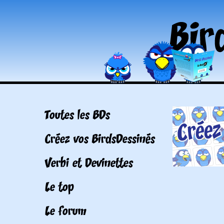
Toutes les BDs
Créez vos BirdsDessinés
Verbi et Devinettes
Le top
Le forum