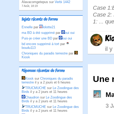
Alavacomgetepus sur
Verbi 1442
7 Août, 18:19
Case 1:B
Case 2: 
Sujets récents du Forum
1: ... q
Ennelle
par
lolotte21
ma BD à été supprimé
par
oui oui
Ki
Puis-je créer une BD
par
oui oui
bd encore supprimé à tort
par
il 
boudu113
Chroniques du paradis terrestre
par
Kiosk
Réponses récentes du Forum
Une 
Kiosk
sur
Chroniques du paradis
terrestre
il y a 2 jours et 6 heures
TRUCMUCHE
sur
Le Zoodingue des
Birds
il y a 2 jours et 11 heures
Ma
Chaudron
sur
Le Zoodingue des
Birds
il y a 2 jours et 11 heures
3 
TRUCMUCHE
sur
Le Zoodingue des
Birds
il y a 2 jours et 11 heures