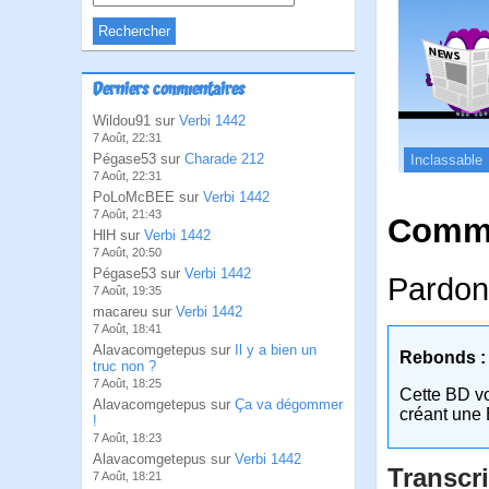
Derniers commentaires
Wildou91 sur
Verbi 1442
7 Août, 22:31
Pégase53 sur
Charade 212
Inclassable
7 Août, 22:31
PoLoMcBEE sur
Verbi 1442
7 Août, 21:43
Comme
HlH sur
Verbi 1442
7 Août, 20:50
Pégase53 sur
Verbi 1442
Pardon
7 Août, 19:35
macareu sur
Verbi 1442
7 Août, 18:41
Alavacomgetepus sur
Il y a bien un
Rebonds :
truc non ?
7 Août, 18:25
Cette BD v
Alavacomgetepus sur
Ça va dégommer
créant une 
!
7 Août, 18:23
Alavacomgetepus sur
Verbi 1442
Transcri
7 Août, 18:21