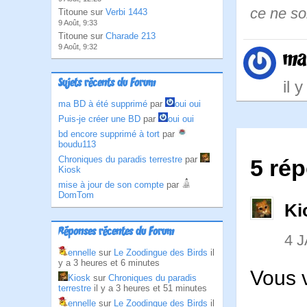
ce ne so
Titoune sur
Verbi 1443
9 Août, 9:33
Titoune sur
Charade 213
9 Août, 9:32
ma
Sujets récents du Forum
il 
ma BD à été supprimé
par
oui oui
Puis-je créer une BD
par
oui oui
bd encore supprimé à tort
par
boudu113
Chroniques du paradis terrestre
par
5 rép
Kiosk
mise à jour de son compte
par
DomTom
Ki
Réponses récentes du Forum
4 
ennelle
sur
Le Zoodingue des Birds
il
y a 3 heures et 6 minutes
Vous v
Kiosk
sur
Chroniques du paradis
terrestre
il y a 3 heures et 51 minutes
ennelle
sur
Le Zoodingue des Birds
il