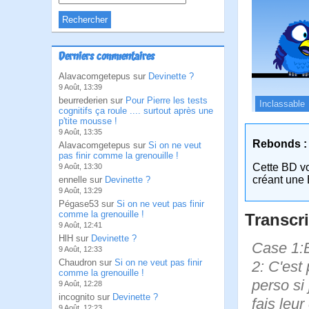
Derniers commentaires
Alavacomgetepus sur
Devinette ?
9 Août, 13:39
beurrederien sur
Pour Pierre les tests
Inclassable
cognitifs ça roule .... surtout après une
p'tite mousse !
9 Août, 13:35
Rebonds :
Alavacomgetepus sur
Si on ne veut
pas finir comme la grenouille !
Cette BD v
9 Août, 13:30
créant une 
ennelle sur
Devinette ?
9 Août, 13:29
Pégase53 sur
Si on ne veut pas finir
comme la grenouille !
Transcri
9 Août, 12:41
HlH sur
Devinette ?
Case 1:B
9 Août, 12:33
Chaudron sur
Si on ne veut pas finir
2: C'est
comme la grenouille !
perso si 
9 Août, 12:28
incognito sur
Devinette ?
fais leu
9 Août, 12:23