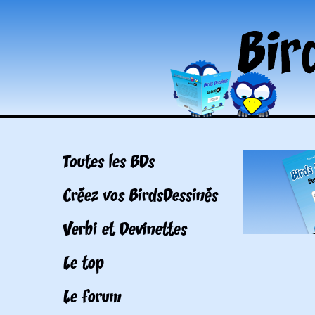
Toutes les BDs
Créez vos BirdsDessinés
Verbi et Devinettes
Le top
Le forum