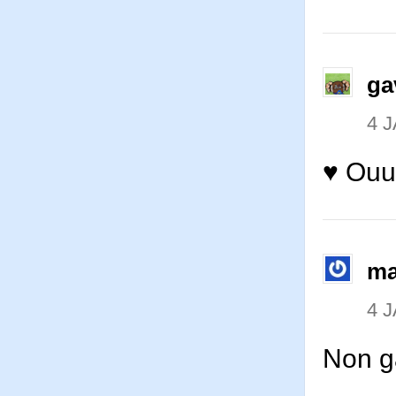
ga
4 
♥ Ouuu
ma
4 
Non ga