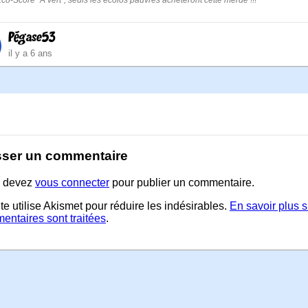
Éco-Score "A vert", seuls les écolos pauvres achèteront cette merde !!!
Pégase53
il y a 6 ans
sser un commentaire
 devez
vous connecter
pour publier un commentaire.
te utilise Akismet pour réduire les indésirables.
En savoir plus 
entaires sont traitées
.