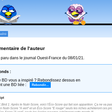
alité
entaire de l'auteur
e paru dans le journal Ouest-France du 08/01/21.
onds :
e BD vous a inspiré ? Rebondissez dessus en
nt une BD liée :
Rebondir...
ipt
:Bird 1: Après le Nutri-Score, voici l’Éco-Score qui fait son apparition. Ça ne va pas
n Nutri-Score "A vert" et un Éco-Score "E rouge" seuls les riches achèteront ces pro