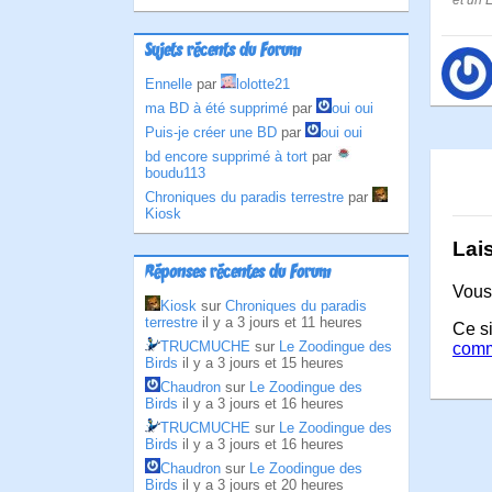
et un 
Sujets récents du Forum
Ennelle
par
lolotte21
ma BD à été supprimé
par
oui oui
Puis-je créer une BD
par
oui oui
bd encore supprimé à tort
par
boudu113
Chroniques du paradis terrestre
par
Kiosk
Lai
Réponses récentes du Forum
Vous
Kiosk
sur
Chroniques du paradis
terrestre
il y a 3 jours et 11 heures
Ce si
TRUCMUCHE
sur
Le Zoodingue des
comm
Birds
il y a 3 jours et 15 heures
Chaudron
sur
Le Zoodingue des
Birds
il y a 3 jours et 16 heures
TRUCMUCHE
sur
Le Zoodingue des
Birds
il y a 3 jours et 16 heures
Chaudron
sur
Le Zoodingue des
Birds
il y a 3 jours et 20 heures