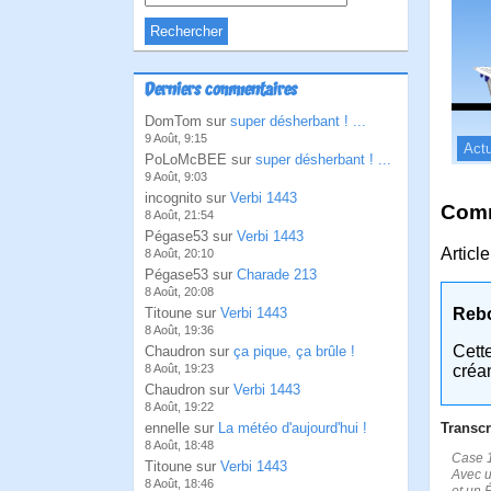
Derniers commentaires
DomTom sur
super désherbant ! ...
9 Août, 9:15
Actu
PoLoMcBEE sur
super désherbant ! ...
9 Août, 9:03
incognito sur
Verbi 1443
Comm
8 Août, 21:54
Pégase53 sur
Verbi 1443
Articl
8 Août, 20:10
Pégase53 sur
Charade 213
8 Août, 20:08
Titoune sur
Verbi 1443
Reb
8 Août, 19:36
Cett
Chaudron sur
ça pique, ça brûle !
8 Août, 19:23
créa
Chaudron sur
Verbi 1443
8 Août, 19:22
ennelle sur
La météo d'aujourd'hui !
Transcr
8 Août, 18:48
Case 1
Titoune sur
Verbi 1443
Avec u
8 Août, 18:46