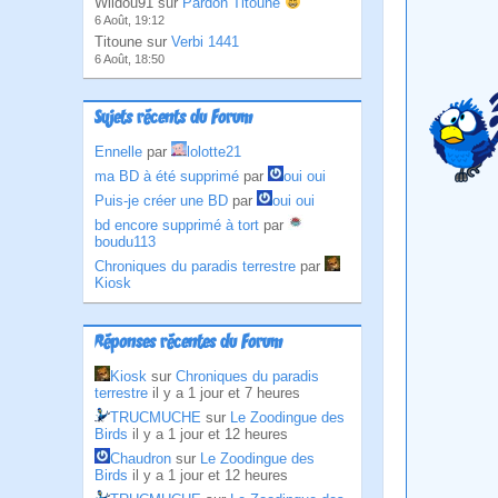
Wildou91 sur
Pardon Titoune
6 Août, 19:12
Titoune sur
Verbi 1441
6 Août, 18:50
Sujets récents du Forum
Ennelle
par
lolotte21
ma BD à été supprimé
par
oui oui
Puis-je créer une BD
par
oui oui
bd encore supprimé à tort
par
boudu113
Chroniques du paradis terrestre
par
Kiosk
Réponses récentes du Forum
Kiosk
sur
Chroniques du paradis
terrestre
il y a 1 jour et 7 heures
TRUCMUCHE
sur
Le Zoodingue des
Birds
il y a 1 jour et 12 heures
Chaudron
sur
Le Zoodingue des
Birds
il y a 1 jour et 12 heures