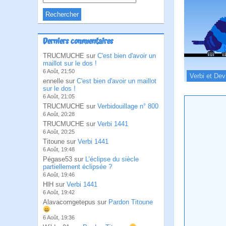
Derniers commentaires
TRUCMUCHE sur
C'est bien d'avoir un
maillot sur le dos !
6 Août, 21:50
Verbi et Dev
ennelle sur
C'est bien d'avoir un maillot
sur le dos !
6 Août, 21:05
TRUCMUCHE sur
Verbidouillage n° 800
6 Août, 20:28
TRUCMUCHE sur
Verbi 1441
6 Août, 20:25
Titoune sur
Verbi 1441
6 Août, 19:48
Pégase53 sur
L’éclipse du siècle
partiellement éclipsée ?
6 Août, 19:46
HlH sur
Verbi 1441
6 Août, 19:42
Alavacomgetepus sur
Pardon Titoune
6 Août, 19:36