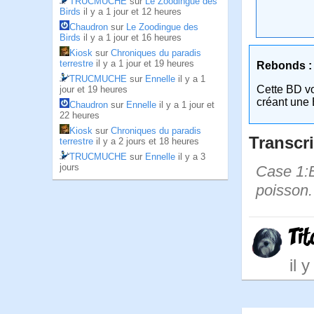
TRUCMUCHE
sur
Le Zoodingue des
Birds
il y a 1 jour et 12 heures
Chaudron
sur
Le Zoodingue des
Birds
il y a 1 jour et 16 heures
Kiosk
sur
Chroniques du paradis
terrestre
il y a 1 jour et 19 heures
Rebonds :
TRUCMUCHE
sur
Ennelle
il y a 1
Cette BD v
jour et 19 heures
créant une 
Chaudron
sur
Ennelle
il y a 1 jour et
22 heures
Kiosk
sur
Chroniques du paradis
Transcri
terrestre
il y a 2 jours et 18 heures
TRUCMUCHE
sur
Ennelle
il y a 3
jours
Case 1:Bi
poisson.
Ti
il 