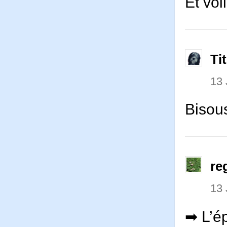
Et voi
Ti
13
Bisou
re
13
➡ L’ép