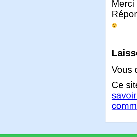
Merci 
Répons
Laiss
Vous 
Ce sit
savoir
comme