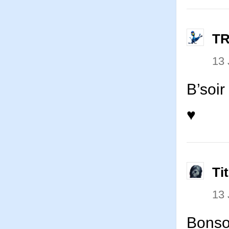
T
13
B’soi
♥
Ti
13
Bonso