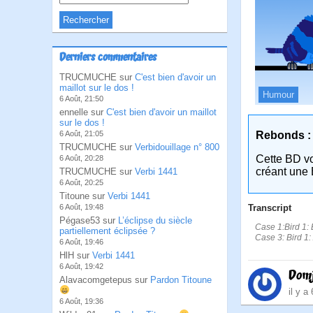
Derniers commentaires
TRUCMUCHE sur
C'est bien d'avoir un
maillot sur le dos !
Humour
6 Août, 21:50
ennelle sur
C'est bien d'avoir un maillot
sur le dos !
Rebonds :
6 Août, 21:05
TRUCMUCHE sur
Verbidouillage n° 800
Cette BD v
6 Août, 20:28
créant une 
TRUCMUCHE sur
Verbi 1441
6 Août, 20:25
Titoune sur
Verbi 1441
Transcript
6 Août, 19:48
Pégase53 sur
L’éclipse du siècle
Case 1:Bird 1: 
partiellement éclipsée ?
Case 3: Bird 1: A
6 Août, 19:46
HlH sur
Verbi 1441
6 Août, 19:42
Dom
Alavacomgetepus sur
Pardon Titoune
il y a
6 Août, 19:36