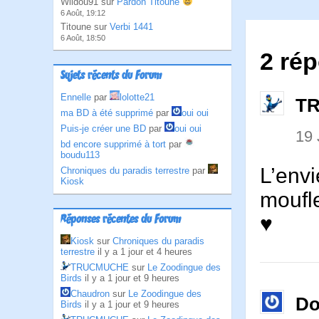
Wildou91 sur
Pardon Titoune
6 Août, 19:12
Titoune sur
Verbi 1441
6 Août, 18:50
2 ré
Sujets récents du Forum
Ennelle
par
lolotte21
T
ma BD à été supprimé
par
oui oui
Puis-je créer une BD
par
oui oui
19
bd encore supprimé à tort
par
boudu113
L’envi
Chroniques du paradis terrestre
par
Kiosk
moufle
♥
Réponses récentes du Forum
Kiosk
sur
Chroniques du paradis
terrestre
il y a 1 jour et 4 heures
TRUCMUCHE
sur
Le Zoodingue des
Birds
il y a 1 jour et 9 heures
Chaudron
sur
Le Zoodingue des
Do
Birds
il y a 1 jour et 9 heures