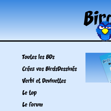
Toutes les BDs
Créez vos BirdsDessinés
Verbi et Devinettes
Le top
Le forum