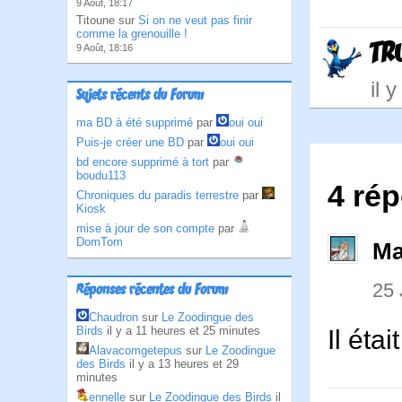
9 Août, 18:17
Titoune sur
Si on ne veut pas finir
comme la grenouille !
TR
9 Août, 18:16
il 
Sujets récents du Forum
ma BD à été supprimé
par
oui oui
Puis-je créer une BD
par
oui oui
bd encore supprimé à tort
par
boudu113
4 rép
Chroniques du paradis terrestre
par
Kiosk
mise à jour de son compte
par
DomTom
Ma
25
Réponses récentes du Forum
Chaudron
sur
Le Zoodingue des
Birds
il y a 11 heures et 25 minutes
Il éta
Alavacomgetepus
sur
Le Zoodingue
des Birds
il y a 13 heures et 29
minutes
ennelle
sur
Le Zoodingue des Birds
il