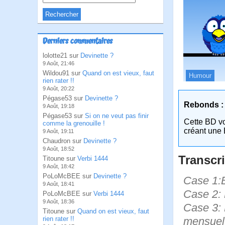
Derniers commentaires
lolotte21 sur
Devinette ?
9 Août, 21:46
Wildou91 sur
Quand on est vieux, faut
Humour
rien rater !!
9 Août, 20:22
Pégase53 sur
Devinette ?
Rebonds :
9 Août, 19:18
Pégase53 sur
Si on ne veut pas finir
Cette BD v
comme la grenouille !
créant une 
9 Août, 19:11
Chaudron sur
Devinette ?
9 Août, 18:52
Transcri
Titoune sur
Verbi 1444
9 Août, 18:42
PoLoMcBEE sur
Devinette ?
Case 1:B
9 Août, 18:41
Case 2: 
PoLoMcBEE sur
Verbi 1444
9 Août, 18:36
Case 3: 
Titoune sur
Quand on est vieux, faut
mensuel 
rien rater !!