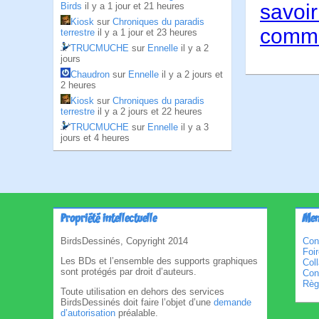
savoir
Birds
il y a 1 jour et 21 heures
Kiosk
sur
Chroniques du paradis
comme
terrestre
il y a 1 jour et 23 heures
TRUCMUCHE
sur
Ennelle
il y a 2
jours
Chaudron
sur
Ennelle
il y a 2 jours et
2 heures
Kiosk
sur
Chroniques du paradis
terrestre
il y a 2 jours et 22 heures
TRUCMUCHE
sur
Ennelle
il y a 3
jours et 4 heures
Propriété intellectuelle
Men
BirdsDessinés, Copyright 2014
Con
Foi
Les BDs et l’ensemble des supports graphiques
Col
sont protégés par droit d’auteurs.
Cond
Règl
Toute utilisation en dehors des services
BirdsDessinés doit faire l’objet d’une
demande
d’autorisation
préalable.