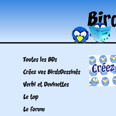
Toutes les BDs
Créez vos BirdsDessinés
Verbi et Devinettes
Le top
Le forum