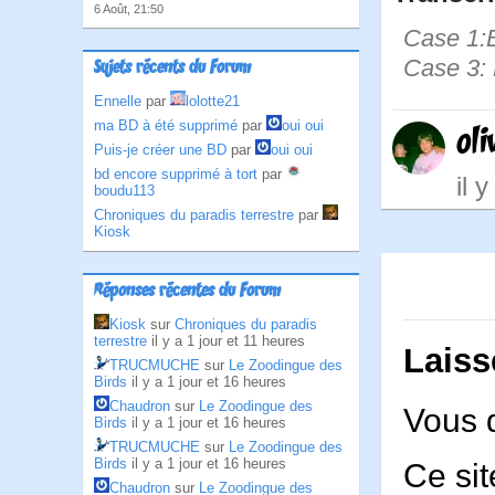
6 Août, 21:50
Case 1:B
Case 3: 
Sujets récents du Forum
Ennelle
par
lolotte21
ma BD à été supprimé
par
oui oui
ol
Puis-je créer une BD
par
oui oui
bd encore supprimé à tort
par
il 
boudu113
Chroniques du paradis terrestre
par
Kiosk
Réponses récentes du Forum
Kiosk
sur
Chroniques du paradis
terrestre
il y a 1 jour et 11 heures
Laiss
TRUCMUCHE
sur
Le Zoodingue des
Birds
il y a 1 jour et 16 heures
Chaudron
sur
Le Zoodingue des
Vous 
Birds
il y a 1 jour et 16 heures
TRUCMUCHE
sur
Le Zoodingue des
Birds
il y a 1 jour et 16 heures
Ce sit
Chaudron
sur
Le Zoodingue des