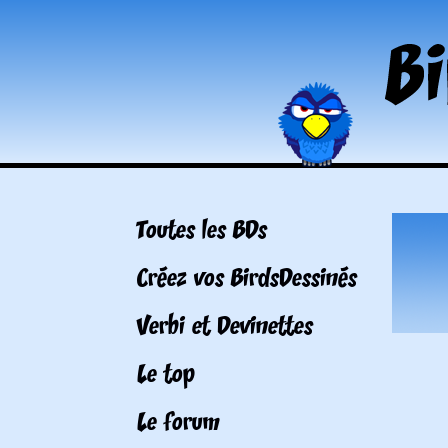
Toutes les BDs
Créez vos BirdsDessinés
Verbi et Devinettes
Le top
Le forum