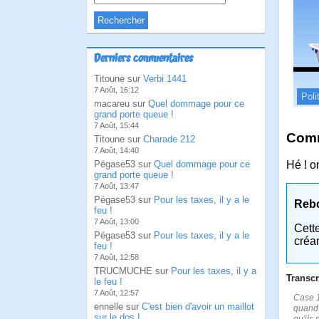
Derniers commentaires
Titoune sur
Verbi 1441
7 Août, 16:12
Poli
macareu sur
Quel dommage pour ce
grand porte queue !
7 Août, 15:44
Comm
Titoune sur
Charade 212
7 Août, 14:40
Pégase53 sur
Quel dommage pour ce
Hé ! on
grand porte queue !
7 Août, 13:47
Pégase53 sur
Pour les taxes, il y a le
Reb
feu !
7 Août, 13:00
Cett
Pégase53 sur
Pour les taxes, il y a le
créa
feu !
7 Août, 12:58
TRUCMUCHE sur
Pour les taxes, il y a
Transcr
le feu !
7 Août, 12:57
Case 1
ennelle sur
C'est bien d'avoir un maillot
quand 
sur le dos !