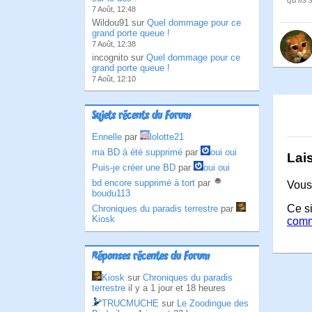
qu'ils
7 Août, 12:48
Wildou91 sur
Quel dommage pour ce
grand porte queue !
7 Août, 12:38
incognito sur
Quel dommage pour ce
grand porte queue !
7 Août, 12:10
Sujets récents du Forum
Ennelle
par
lolotte21
ma BD à été supprimé
par
oui oui
Lai
Puis-je créer une BD
par
oui oui
bd encore supprimé à tort
par
Vous
boudu113
Ce si
Chroniques du paradis terrestre
par
Kiosk
comm
Réponses récentes du Forum
Kiosk
sur
Chroniques du paradis
terrestre
il y a 1 jour et 18 heures
TRUCMUCHE
sur
Le Zoodingue des