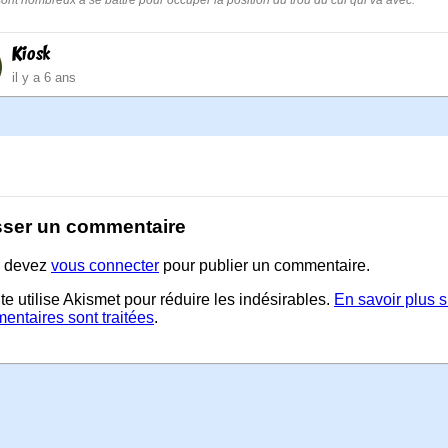
 sont nombreux à se battre pour occuper la position du trou du cul qui va avec.
Kiosk
il y a 6 ans
sser un commentaire
 devez
vous connecter
pour publier un commentaire.
te utilise Akismet pour réduire les indésirables.
En savoir plus 
entaires sont traitées
.