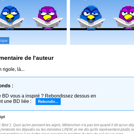
tique
entaire de l'auteur
 rigole, là...
onds :
e BD vous a inspiré ? Rebondissez dessus en
nt une BD liée :
Rebondir...
ipt
:Bird 1: Quoi qu'en pensent les aigris, Mélenchon n'a pas tort quand il dit qu'un dé
j'entends les députés ou les ministres LREM, je me dis qu'ils représentent plutôt, eu