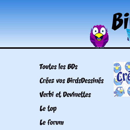
Toutes les BDs
Créez vos BirdsDessinés
Verbi et Devinettes
Le top
Le forum