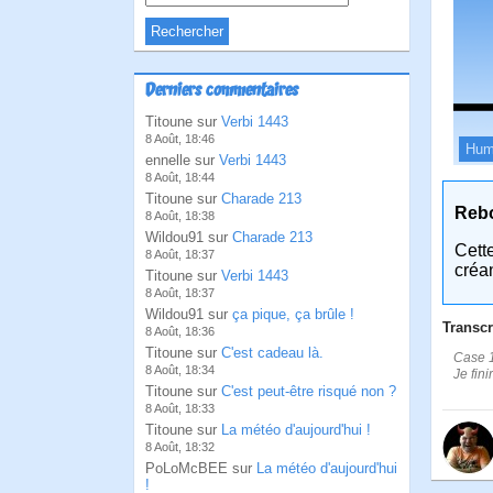
Derniers commentaires
Titoune sur
Verbi 1443
8 Août, 18:46
Hum
ennelle sur
Verbi 1443
8 Août, 18:44
Titoune sur
Charade 213
Reb
8 Août, 18:38
Wildou91 sur
Charade 213
Cett
8 Août, 18:37
créa
Titoune sur
Verbi 1443
8 Août, 18:37
Wildou91 sur
ça pique, ça brûle !
Transcr
8 Août, 18:36
Titoune sur
C'est cadeau là.
Case 1:
8 Août, 18:34
Je fini
Titoune sur
C'est peut-être risqué non ?
8 Août, 18:33
Titoune sur
La météo d'aujourd'hui !
8 Août, 18:32
PoLoMcBEE sur
La météo d'aujourd'hui
!