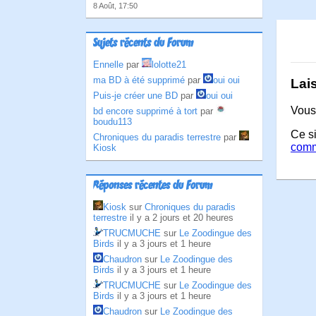
8 Août, 17:50
Sujets récents du Forum
Ennelle
par
lolotte21
ma BD à été supprimé
par
oui oui
Lai
Puis-je créer une BD
par
oui oui
Vous
bd encore supprimé à tort
par
boudu113
Ce si
Chroniques du paradis terrestre
par
comm
Kiosk
Réponses récentes du Forum
Kiosk
sur
Chroniques du paradis
terrestre
il y a 2 jours et 20 heures
TRUCMUCHE
sur
Le Zoodingue des
Birds
il y a 3 jours et 1 heure
Chaudron
sur
Le Zoodingue des
Birds
il y a 3 jours et 1 heure
TRUCMUCHE
sur
Le Zoodingue des
Birds
il y a 3 jours et 1 heure
Chaudron
sur
Le Zoodingue des