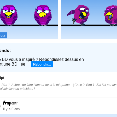
our
onds :
e BD vous a inspiré ? Rebondissez dessus en
nt une BD liée :
Rebondir...
ipt
Bird 1: A force de faire l’amour avec la mi-graine... | Case 2: Bird 1: J’ai fini par avo
rai ministre ou président !
Fraparr
il y a 6 ans