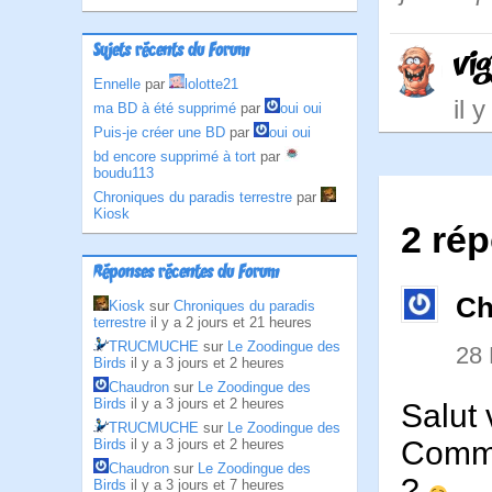
Sujets récents du Forum
vi
Ennelle
par
lolotte21
il 
ma BD à été supprimé
par
oui oui
Puis-je créer une BD
par
oui oui
bd encore supprimé à tort
par
boudu113
Chroniques du paradis terrestre
par
Kiosk
2 rép
Réponses récentes du Forum
Ch
Kiosk
sur
Chroniques du paradis
terrestre
il y a 2 jours et 21 heures
TRUCMUCHE
sur
Le Zoodingue des
28
Birds
il y a 3 jours et 2 heures
Chaudron
sur
Le Zoodingue des
Birds
il y a 3 jours et 2 heures
Salut 
TRUCMUCHE
sur
Le Zoodingue des
Comme
Birds
il y a 3 jours et 2 heures
Chaudron
sur
Le Zoodingue des
?
Birds
il y a 3 jours et 7 heures