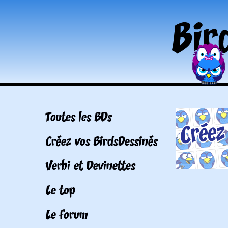
Toutes les BDs
Créez vos BirdsDessinés
Verbi et Devinettes
Le top
Le forum