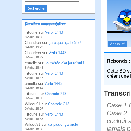
Derniers commentaires
Titoune sur
Verbi 1443
8 Août, 19:36
Chaudron sur
ça pique, ça brûle !
Actualité
8 Août, 19:23
Chaudron sur
Verbi 1443
8 Août, 19:22
Rebonds :
ennelle sur
La météo d'aujourd'hui !
8 Août, 18:48
Cette BD v
Titoune sur
Verbi 1443
créant une 
8 Août, 18:46
ennelle sur
Verbi 1443
8 Août, 18:44
Transcri
Titoune sur
Charade 213
8 Août, 18:38
Case 1:B
Wildou91 sur
Charade 213
8 Août, 18:37
Case 2: 
Titoune sur
Verbi 1443
8 Août, 18:37
cockpit a
Wildou91 sur
ça pique, ça brûle !
jamais p
8 Août, 18:36