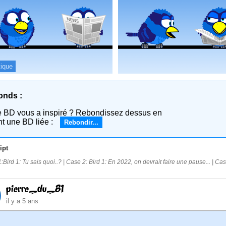
tique
onds :
e BD vous a inspiré ? Rebondissez dessus en
nt une BD liée :
Rebondir...
ipt
:Bird 1: Tu sais quoi..? | Case 2: Bird 1: En 2022, on devrait faire une pause... | Cas
pierre_du_81
il y a 5 ans