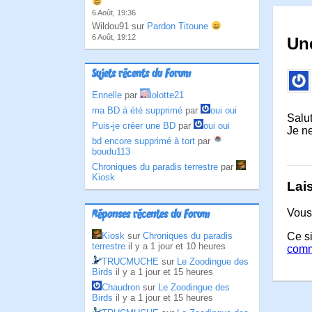
6 Août, 19:36
Wildou91 sur
Pardon Titoune
6 Août, 19:12
Une
Sujets récents du Forum
Ennelle
par
lolotte21
ma BD à été supprimé
par
oui oui
Salut
Puis-je créer une BD
par
oui oui
Je n
bd encore supprimé à tort
par
boudu113
Chroniques du paradis terrestre
par
Kiosk
Lai
Vous
Réponses récentes du Forum
Kiosk
sur
Chroniques du paradis
Ce si
terrestre
il y a 1 jour et 10 heures
comm
TRUCMUCHE
sur
Le Zoodingue des
Birds
il y a 1 jour et 15 heures
Chaudron
sur
Le Zoodingue des
Birds
il y a 1 jour et 15 heures