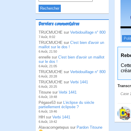
Derniers commentaires
TRUCMUCHE sur
Verbidouillage n° 800
7 Août, 8:02
Poli
TRUCMUCHE sur
C'est bien d'avoir un
maillot sur le dos !
6 Août, 21:50
Reb
ennelle sur
C'est bien d'avoir un maillot
sur le dos !
Cett
6 Août, 21:05
créa
TRUCMUCHE sur
Verbidouillage n° 800
6 Août, 20:28
TRUCMUCHE sur
Verbi 1441
Transcr
6 Août, 20:25
Titoune sur
Verbi 1441
Case 1
6 Août, 19:48
Pégase53 sur
L’éclipse du siècle
partiellement éclipsée ?
6 Août, 19:46
HlH sur
Verbi 1441
6 Août, 19:42
Alavacomgetepus sur
Pardon Titoune