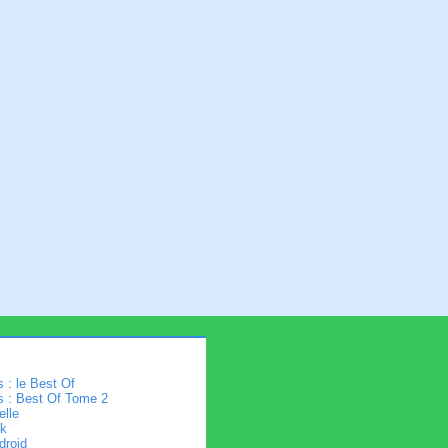
 : le Best Of
s : Best Of Tome 2
elle
k
droid