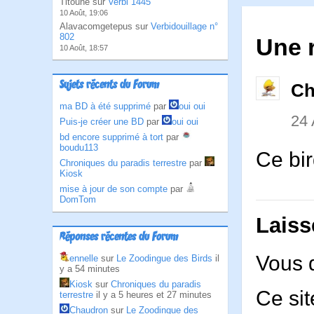
Titoune sur
Verbi 1445
10 Août, 19:06
Alavacomgetepus sur
Verbidouillage n°
802
Une r
10 Août, 18:57
Sujets récents du Forum
Ch
ma BD à été supprimé
par
oui oui
24 
Puis-je créer une BD
par
oui oui
bd encore supprimé à tort
par
boudu113
Ce bir
Chroniques du paradis terrestre
par
Kiosk
mise à jour de son compte
par
DomTom
Laiss
Réponses récentes du Forum
Vous 
ennelle
sur
Le Zoodingue des Birds
il
y a 54 minutes
Kiosk
sur
Chroniques du paradis
Ce sit
terrestre
il y a 5 heures et 27 minutes
Chaudron
sur
Le Zoodingue des