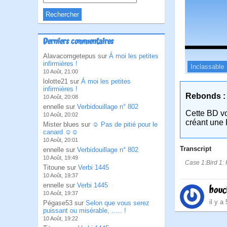
Derniers commentaires
Alavacomgetepus sur
Á moi les petites
infirmières !
Inclassable
10 Août, 21:00
lolotte21 sur
Á moi les petites
infirmières !
Rebonds :
10 Août, 20:08
ennelle sur
Verbidouillage n° 802
Cette BD v
10 Août, 20:02
créant une 
Mister blues sur
☺ Pas de pitié pour le
canard ☺☺
10 Août, 20:01
Transcript
ennelle sur
Verbidouillage n° 802
10 Août, 19:49
Case 1:Bird 1: 
Titoune sur
Verbi 1445
10 Août, 19:37
ennelle sur
Verbi 1445
bouc
10 Août, 19:37
il y a
Pégase53 sur
Selon que vous serez
puissant ou misérable, ….. !
10 Août, 19:22