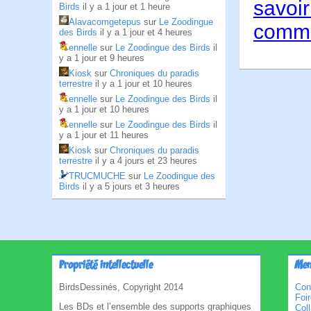
savoir
Birds
il y a 1 jour et 1 heure
Alavacomgetepus
sur
Le Zoodingue
comme
des Birds
il y a 1 jour et 4 heures
ennelle
sur
Le Zoodingue des Birds
il
y a 1 jour et 9 heures
Kiosk
sur
Chroniques du paradis
terrestre
il y a 1 jour et 10 heures
ennelle
sur
Le Zoodingue des Birds
il
y a 1 jour et 10 heures
ennelle
sur
Le Zoodingue des Birds
il
y a 1 jour et 11 heures
Kiosk
sur
Chroniques du paradis
terrestre
il y a 4 jours et 23 heures
TRUCMUCHE
sur
Le Zoodingue des
Birds
il y a 5 jours et 3 heures
Propriété intellectuelle
Men
BirdsDessinés, Copyright 2014
Con
Foi
Les BDs et l’ensemble des supports graphiques
Col