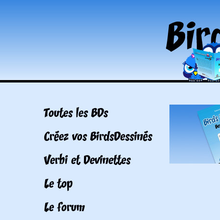
Toutes les BDs
Créez vos BirdsDessinés
Verbi et Devinettes
Le top
Le forum