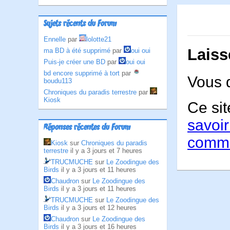
Sujets récents du Forum
Ennelle
par
lolotte21
Laiss
ma BD à été supprimé
par
oui oui
Puis-je créer une BD
par
oui oui
bd encore supprimé à tort
par
Vous 
boudu113
Chroniques du paradis terrestre
par
Kiosk
Ce sit
savoir
Réponses récentes du Forum
comme
Kiosk
sur
Chroniques du paradis
terrestre
il y a 3 jours et 7 heures
TRUCMUCHE
sur
Le Zoodingue des
Birds
il y a 3 jours et 11 heures
Chaudron
sur
Le Zoodingue des
Birds
il y a 3 jours et 11 heures
TRUCMUCHE
sur
Le Zoodingue des
Birds
il y a 3 jours et 12 heures
Chaudron
sur
Le Zoodingue des
Birds
il y a 3 jours et 16 heures