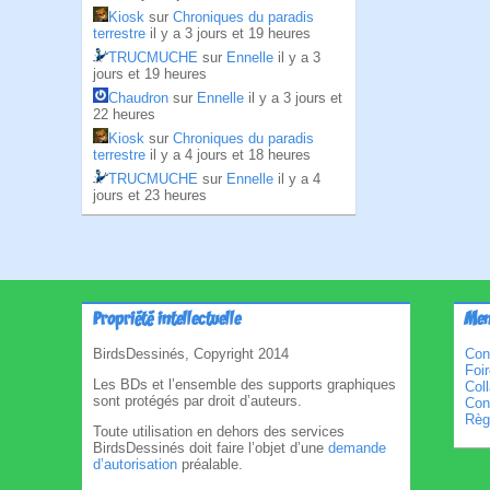
Kiosk
sur
Chroniques du paradis
terrestre
il y a 3 jours et 19 heures
TRUCMUCHE
sur
Ennelle
il y a 3
jours et 19 heures
Chaudron
sur
Ennelle
il y a 3 jours et
22 heures
Kiosk
sur
Chroniques du paradis
terrestre
il y a 4 jours et 18 heures
TRUCMUCHE
sur
Ennelle
il y a 4
jours et 23 heures
Propriété intellectuelle
Men
BirdsDessinés, Copyright 2014
Con
Foi
Les BDs et l’ensemble des supports graphiques
Col
sont protégés par droit d’auteurs.
Cond
Règl
Toute utilisation en dehors des services
BirdsDessinés doit faire l’objet d’une
demande
d’autorisation
préalable.