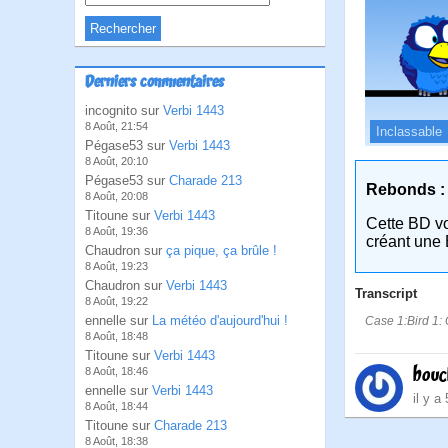
Derniers commentaires
incognito sur
Verbi 1443
8 Août, 21:54
Inclassable
Pégase53 sur
Verbi 1443
8 Août, 20:10
Pégase53 sur
Charade 213
Rebonds :
8 Août, 20:08
Titoune sur
Verbi 1443
Cette BD v
8 Août, 19:36
créant une 
Chaudron sur
ça pique, ça brûle !
8 Août, 19:23
Chaudron sur
Verbi 1443
Transcript
8 Août, 19:22
ennelle sur
La météo d'aujourd'hui !
Case 1:Bird 1: Q
8 Août, 18:48
Titoune sur
Verbi 1443
bouc
8 Août, 18:46
ennelle sur
Verbi 1443
il y a
8 Août, 18:44
Titoune sur
Charade 213
8 Août, 18:38